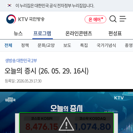
본
메
전
이 누리집은 대한민국 공식 전자정부 누리집입니다.
문
뉴
체
바
바
메
KTV 국민방송
온 에어
로
로
뉴
공식 누리집 주소 확인하기
메뉴 열기
가
가
바
go.kr 주소를 사용하는 누리집은 대한민국 정부기관이 관리하는 누리집입
기
기
로
뉴스
프로그램
온라인콘텐츠
편성표
니다.
가
이밖에 or.kr 또는 .kr등 다른 도메인 주소를 사용하고 있다면 아래 URL에
기
전체
정책
문화/교양
보도
특집
국가기념식
종영
서 도메인 주소를 확인해 보세요
운영중인 공식 누리집보기
생방송 대한민국 2부
오늘의 증시 (26. 05. 29. 16시)
등록일 : 2026.05.29 17:30