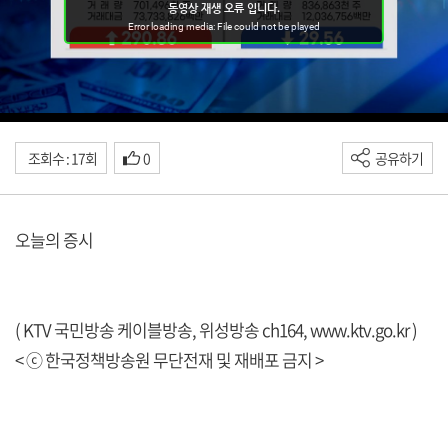
조회수 : 17회
0
공유하기
오늘의 증시
( KTV 국민방송 케이블방송, 위성방송 ch164,
www.ktv.go.kr
)
< ⓒ 한국정책방송원 무단전재 및 재배포 금지 >