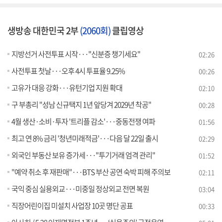
생방송 대한민국 2부
(2060회)
클립영상
지방선거 사전투표 시작···"신분증 챙기세요"
02:26
사전투표 첫날···오후 4시 투표율 9.25%
00:26
고유가 대응 강화···유턴기업 지원 확대
02:10
구 부총리 "성남 신규택지 1년 앞당겨 2029년 착공"
00:28
4월 생산·소비·투자 '트리플 감소'···중동전쟁 여파
01:56
최고 연 8% 금리 '청년미래적금'···다음 달 22일 출시
02:29
외국인 부동산 보유 증가세···"투기거래 엄격 관리"
01:52
"예약 취소 후 재판매"···BTS 부산 공연 숙박 피해 주의보
02:11
국익 중심 실용외교···미중일 정상외교 전면 복원
03:04
직장어린이집 미설치 사업장 10곳 명단 공표
00:33