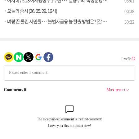
아사히 / 5.28 이재명정부 1주년···‘실용주의’ 국정운영 주목 [외신에 비친 한국]
05:01
오늘의 증시 (26. 05. 29. 16시)
00:38
벼랑 끝 몰린 서민들···불법사금융 늪 탈출 방법은? [잘 사는 법]
30:22