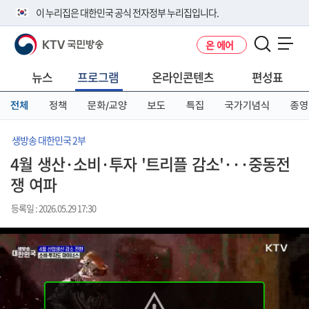
본
메
전
이 누리집은 대한민국 공식 전자정부 누리집입니다.
문
뉴
체
바
바
메
KTV 국민방송
온 에어
로
로
뉴
공식 누리집 주소 확인하기
메뉴 열기
가
가
바
go.kr 주소를 사용하는 누리집은 대한민국 정부기관이 관리하는 누리집입
기
기
로
뉴스
프로그램
온라인콘텐츠
편성표
니다.
가
이밖에 or.kr 또는 .kr등 다른 도메인 주소를 사용하고 있다면 아래 URL에
기
전체
정책
문화/교양
보도
특집
국가기념식
종영
서 도메인 주소를 확인해 보세요
운영중인 공식 누리집보기
생방송 대한민국 2부
4월 생산·소비·투자 '트리플 감소'···중동전
쟁 여파
등록일 : 2026.05.29 17:30