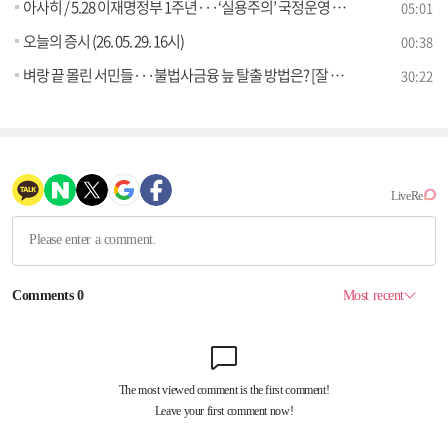
아사히 / 5.28 이재명정부 1주년···‘실용주의’ 국정운영 주목 [외신에 비친 한국]
05:01
오늘의 증시 (26. 05. 29. 16시)
00:38
벼랑 끝 몰린 서민들···불법사금융 늪 탈출 방법은? [잘 사는 법]
30:22