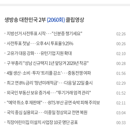
생방송 대한민국 2부
(2060회)
클립영상
지방선거 사전투표 시작···"신분증 챙기세요"
02:26
사전투표 첫날···오후 4시 투표율 9.25%
00:26
고유가 대응 강화···유턴기업 지원 확대
02:10
구 부총리 "성남 신규택지 1년 앞당겨 2029년 착공"
00:28
4월 생산·소비·투자 '트리플 감소'···중동전쟁 여파
01:56
최고 연 8% 금리 '청년미래적금'···다음 달 22일 출시
02:29
외국인 부동산 보유 증가세···"투기거래 엄격 관리"
01:52
"예약 취소 후 재판매"···BTS 부산 공연 숙박 피해 주의보
02:11
국익 중심 실용외교···미중일 정상외교 전면 복원
03:04
직장어린이집 미설치 사업장 10곳 명단 공표
00:33