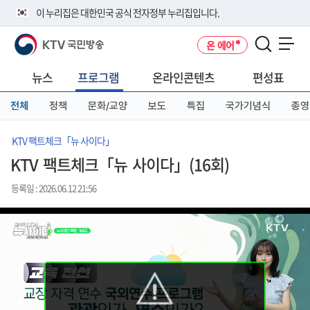
본
메
전
이 누리집은 대한민국 공식 전자정부 누리집입니다.
문
뉴
체
바
바
메
KTV 국민방송
온 에어
로
로
뉴
공식 누리집 주소 확인하기
메뉴 열기
가
가
바
go.kr 주소를 사용하는 누리집은 대한민국 정부기관이 관리하는 누리집입
기
기
로
뉴스
프로그램
온라인콘텐츠
편성표
니다.
가
이밖에 or.kr 또는 .kr등 다른 도메인 주소를 사용하고 있다면 아래 URL에
기
전체
정책
문화/교양
보도
특집
국가기념식
종영
서 도메인 주소를 확인해 보세요
운영중인 공식 누리집보기
KTV 팩트체크「뉴 사이다」
KTV 팩트체크「뉴 사이다」(16회)
등록일 : 2026.06.12 21:56