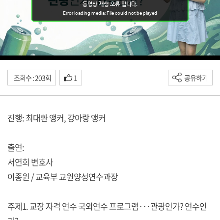
조회수 : 203회
1
공유하기
진행: 최대환 앵커, 강아랑 앵커
출연:
서연희 변호사
이종원 / 교육부 교원양성연수과장
주제1. 교장 자격 연수 국외연수 프로그램···관광인가? 연수인