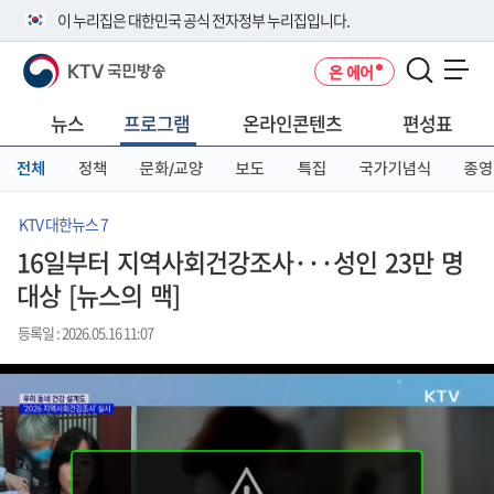
본
메
전
이 누리집은 대한민국 공식 전자정부 누리집입니다.
문
뉴
체
바
바
메
KTV 국민방송
온 에어
로
로
뉴
공식 누리집 주소 확인하기
메뉴 열기
가
가
바
go.kr 주소를 사용하는 누리집은 대한민국 정부기관이 관리하는 누리집입
기
기
로
뉴스
프로그램
온라인콘텐츠
편성표
니다.
가
이밖에 or.kr 또는 .kr등 다른 도메인 주소를 사용하고 있다면 아래 URL에
기
전체
정책
문화/교양
보도
특집
국가기념식
종영
서 도메인 주소를 확인해 보세요
운영중인 공식 누리집보기
KTV 대한뉴스 7
16일부터 지역사회건강조사···성인 23만 명
대상 [뉴스의 맥]
등록일 : 2026.05.16 11:07