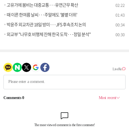
고유가에 붐비는 대중교통···유연근무 확산
02:22
때 이른 한여름 날씨···주말에도 '불볕 더위'
01:43
박윤주 외교차관 18일 방미···JFS 후속조치 논의
00:34
외교부 "나무호 비행체 잔해 한국 도착···정밀 분석"
00:30