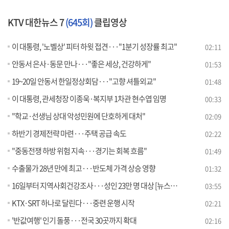
KTV 대한뉴스 7
(645회)
클립영상
이 대통령, '노벨상' 피터 하윗 접견···"1분기 성장률 최고"
02:11
안동서 은사·동문 만나···"좋은 세상, 건강하게"
01:53
19~20일 안동서 한일정상회담···"고향 셔틀외교"
01:48
이 대통령, 관세청장 이종욱·복지부 1차관 현수엽 임명
00:33
"학교·선생님 상대 악성민원에 단호하게 대처"
02:09
하반기 경제전략 마련···주택 공급 속도
02:22
"중동전쟁 하방 위험 지속···경기는 회복 흐름"
01:49
수출물가 28년 만에 최고···반도체 가격 상승 영향
01:32
16일부터 지역사회건강조사···성인 23만 명 대상 [뉴스의 맥]
03:55
KTX·SRT 하나로 달린다···중련 운행 시작
02:21
'반값여행' 인기 돌풍···전국 30곳까지 확대
02:16