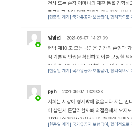
전사 또는 순직,어머니의 재혼 등을 경험하
불구하고 법에 의한 지원이 미비하여 사실
[현충일 계기] 국가유공자 보험급여, 합리적으로
하게 되었다는 것과 ,유자녀들은 연령에 상
성이 인정된다고 하였습니다. 이는 국가유공
임영섭
2021-06-07
인 자녀에 한한다. 는 규정은 헌재의 판단
14:27:09
그 수당 속에는 아버지의 목숨의 댓가인 보
헌법 제10 조 모든 국민은 인간의 존엄과
은 유자녀선순위 1인 이외에는 이전이 되지
적 기본적 인권을 확인하고 이를 보장할 의
언급한 내용과 같이 유자녀의 특수한 사정
람의 숭고한 정신을 선양하고 그와 유족 또
[현충일 계기] 국가유공자 보험급여, 합리적으로
모두에게 자녀수당을 지급치 않은 것은 순수
목적으로 설립된 대한민국의 국가보훈처가 
야 할 보상금의 개념은 과거 성년이 되기까
자녀들은 보훈서자로 홀대하는 현대판 서얼
pyh
금 즉, 정부가 아직까지 지급치 않았던 채무
2021-06-07
므로 국가 유공자 자녀들의 헌법상 권리인 
13:29:38
흡했던 보상금(양육비)은 자녀수를 곱한 방
등권을 침해하는등 헌법을 위반할 뿐만 아
저희는 세상에 형제밖에 없읍니다 저는 
른 방식의 값으로 지급하는 방법으로 개선이
선진 보훈국가라고 큰소리 치는걸 보면 국
어 살면서 돈달라할까봐 의절을해서 오지도
처장님 어떻게생각하십니까 형제의 연을이
[현충일 계기] 국가유공자 보험급여, 합리적으로
주세요 간절한마음으로 간청드립니다