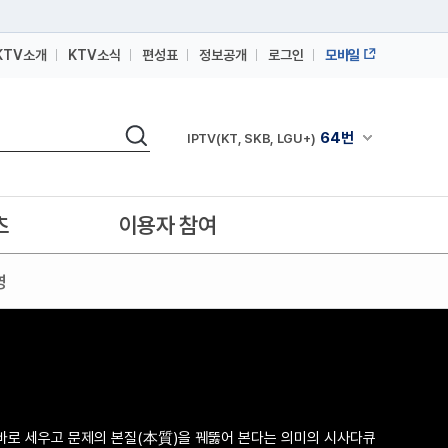
KTV소개
KTV소식
편성표
정보공개
로그인
모바일
164번
스카이라이프
검색
64번
채널안내 펼쳐
IPTV(KT, SKB, LGU+)
164번
스카이라이프
64번
IPTV(KT, SKB, LGU+)
츠
이용자 참여
164번
스카이라이프
영
바로 세우고 문제의 본질(本質)을 꿰뚫어 본다는 의미의 시사다큐