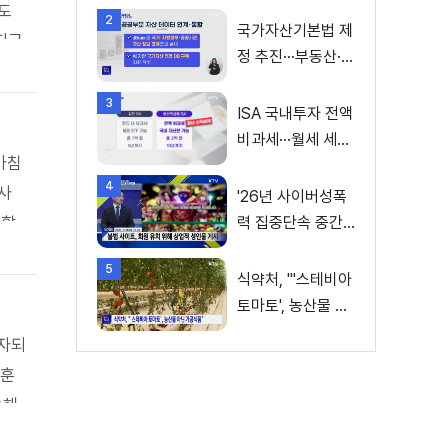
도
2
국가자산기본법 제
지급
정 추진···부동산·주
필요
식 등 통합 관리
성년
3
ISA 국내투자 전액
이지
비과세···월세 세액
 것
가침
공제 확대
4
서
사
'26년 사이버성폭
에도
지할
력 집중단속 중간
성과 발표···향후 추
어
순위
5
진계획은?
식약처, "'스테비아
보상
행하
토마토', 농산물 아
 미
평
닌 가공식품"
 따
서도
자되
보훈
우해