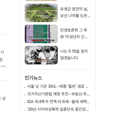
Z세대
유엔군 참전의 날,
낯선 나라를 도운
영웅들
민생토론회 그 후
② '미성년자 신분
증 위조시 행정처
분 면제'
나는 5·18을 잊지
에서
않겠습니다
촌
지에
인기뉴스
서울 낮 기온 39도···태풍 '돌핀' 경로 변수
국가자산기본법 제정 추진···부동산·주식 등 통합 관리
 광
ISA 국내투자 전액 비과세···월세 세액공제 확대
'26년 사이버성폭력 집중단속 중간성과 발표···향후 추진계획은?