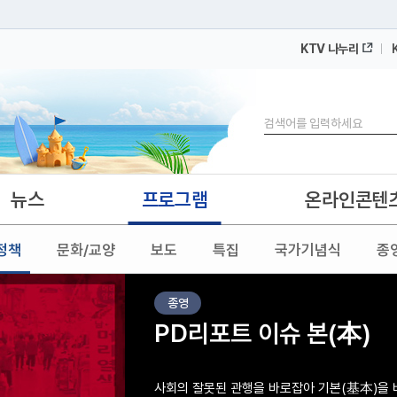
KTV 나누리
 누리집입니다.
 아래 URL에서 도메인 주소를 확인해 보세요
검색
뉴스
프로그램
온라인콘텐
정책
문화/교양
보도
특집
국가기념식
종
종영
PD리포트 이슈 본(本)
사회의 잘못된 관행을 바로잡아 기본(基本)을 