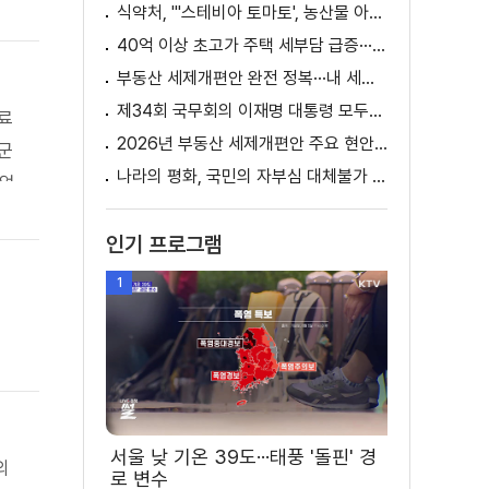
식약처, "'스테비아 토마토', 농산물 아닌 가공식품"
40억 이상 초고가 주택 세부담 급증···실수요자 보호 강화
부동산 세제개편안 완전 정복···내 세금 어떻게 달라지나? [K-정책 사용법]
제34회 국무회의 이재명 대통령 모두발언
료
2026년 부동산 세제개편안 주요 현안 팩트체크 [K-정책 사용법]
군
나라의 평화, 국민의 자부심 대체불가 대한민국 이재명 대통령 모두말씀
도없
인기 프로그램
1
서울 낮 기온 39도···태풍 '돌핀' 경
의
로 변수