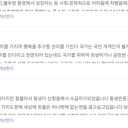
고,불우한 환경에서 성장하는 등 사회.경제적으로 어려움에 처했음에
상 보훈혜택을 받지 못했다는 특수한 사정을 고려하여 유자녀수당을 
 개선한다
관없이 국가로부터 보상 내지 보훈을 받을 자격이 있고,사회보장의 
자예우법 제12조 제2항의 보상금(연금)을 받을 유족 중 자녀는 미
과는 정면으로 배치되는 것입니다. 따라서 유자녀수당은 명칭만 수당
상금이 포함된 것으로 봐야 하며,보훈처가 굳이 수당이라는 명칭을 쓴
 가치를 가지며 행복을 추구할 권리를 가진다 국가는 국민 개개인의 불
 않게 한 것으로 밖에 달리 해석할 수가 없습니다 위 헌재의 결정문에
무를 진다라고 천명되어 있는데도 국가를 위하여 희생하거나 공헌한 
을 고려한 내용으로 볼때 형제자매간 똑같은 어려움을 겪은 대상자임
는 가족의 삶을 도모하며 나아가 국가와 나라사랑 정신 함양에 이바
 개선한다
한 의미의 수당이 아니라는 것입니다. 앞으로, 유자녀들에게 지급되
놀랍게도 국가 유공자의 선순위 자녀만을 보훈적자로 우대하고 차
지 미흡했던 보상금(양육비)에 아버지의 특별한 희생에 대한 정당한 
 신분제도를 국가 보훈정책에 정착시켜 비인륜적인 보훈정책을 강
금을 합한 것이라 할 것인바, 정부가 그간 6.25전몰군경유자녀들에게
인간으로서 존엄과 가치를 손상하고 자연적 권리인 행복 추구권 국민
식에 의한 값 더하기 특별한 희생에 따른 정당한 보상금은 상속규정에
니라 국가보훈처 설립목적에 반하여 보훈후진국으로 뒷걸음질 치면
언니이지만 잘몰라서 동생이 신청을해서 수급자가되었읍니다 동생은혼
 되어야 할 것으로 사료됩니다.
가보훈처가 보훈의 진정한 의미를 모르는것 같아 안타까운 마음이다
 가지도못해 세상에 핏줄은 하나밖에 없는연을.끊고살고있읍니다 
어주세요 같은자식인미수당 자녀를 비참하게마시고 같은급으로 대
 개선한다