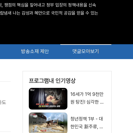
분석, 쟁점의 핵심을 짚어내고 정부 입장의 정책내용을 신속
사람냄새 나는 감성과 혜안으로 국민적 공감을 얻을 수 있는
방송소재 제안
댓글모아보기
프로그램내 인기영상
16세가 1억 9천만
원 탕진! 심각한 청
하도
소년 도박, 그 해법
은?
청년정책 1부 - 대
한민국 新주류, M