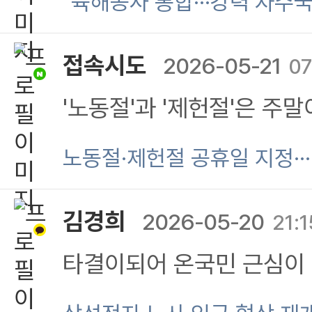
"육해공사 통합···강력 자주
지급 능력도 없습니다 먹
에서 심리상담 은오고 있
접속시도
2026-05-21
07
안돼니 공황장애와 우울증
'노동절'과 '제헌절'은 주
딸 하나고 사위와딸이 무
도 대체 공휴일이 보장됩니
노동절·제헌절 공휴일 지정·
하여 자살 시도했었지요 자
음, <제헌절> 대체공휴일
김경희
2026-05-20
21:
로 앓고 있지만 언제 또 그
타결이되어 온국민 근심이
민페 안끼치고죽을까 생각
문 직원들간에도 흑자사업