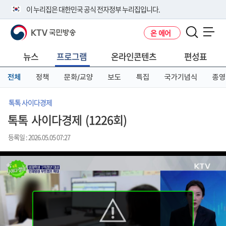
본
메
전
이 누리집은 대한민국 공식 전자정부 누리집입니다.
문
뉴
체
바
바
메
KTV 국민방송
온 에어
로
로
뉴
공식 누리집 주소 확인하기
메뉴 열기
가
가
바
go.kr 주소를 사용하는 누리집은 대한민국 정부기관이 관리하는 누리집입
기
기
로
뉴스
프로그램
온라인콘텐츠
편성표
니다.
가
이밖에 or.kr 또는 .kr등 다른 도메인 주소를 사용하고 있다면 아래 URL에
기
전체
정책
문화/교양
보도
특집
국가기념식
종영
서 도메인 주소를 확인해 보세요
운영중인 공식 누리집보기
톡톡 사이다경제
톡톡 사이다경제 (1226회)
등록일 : 2026.05.05 07:27