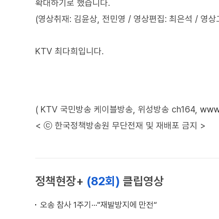
확대하기로 했습니다.
(영상취재: 김윤상, 전민영 / 영상편집: 최은석 / 영상
KTV 최다희입니다.
( KTV 국민방송 케이블방송, 위성방송 ch164,
www.
< ⓒ 한국정책방송원 무단전재 및 재배포 금지 >
정책현장+
(82회)
클립영상
오송 참사 1주기···"재발방지에 만전“