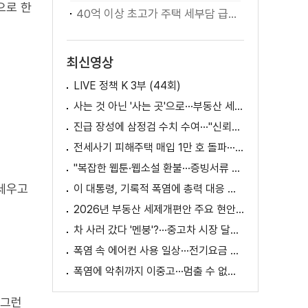
으로 한
40억 이상 초고가 주택 세부담 급증···실수요자 보호 강화
최신영상
LIVE 정책 K 3부 (44회)
사는 것 아닌 '사는 곳'으로···부동산 세제 판 바꾼다
진급 장성에 삼정검 수치 수여···"신뢰회복 애써달라"
전세사기 피해주택 매입 1만 호 돌파···피해 지원 속도
"복잡한 웹툰·웹소설 환불···증빙서류 요구까지"
세우고
이 대통령, 기록적 폭염에 총력 대응 지시 [외신에 비친 한국]
2026년 부동산 세제개편안 주요 현안 팩트체크 [K-정책 사용법]
차 사러 갔다 '멘붕'?···중고차 시장 달라진다
폭염 속 에어컨 사용 일상···전기요금 줄이려면?
폭염에 악취까지 이중고···멈출 수 없는 필수노동
 그런