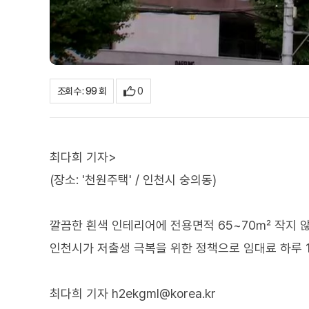
0
조회수 : 99 회
최다희 기자>
(장소: '천원주택' / 인천시 숭의동)
깔끔한 흰색 인테리어에 전용면적 65~70㎡ 작지 
인천시가 저출생 극복을 위한 정책으로 임대료 하루 1
최다희 기자 h2ekgml@korea.kr