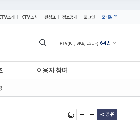
KTV소개
KTV소식
편성표
정보공개
로그인
모바일
164번
스카이라이프
검색
64번
채널안내 펼쳐
IPTV(KT, SKB, LGU+)
164번
스카이라이프
64번
IPTV(KT, SKB, LGU+)
츠
이용자 참여
164번
스카이라이프
영
공유