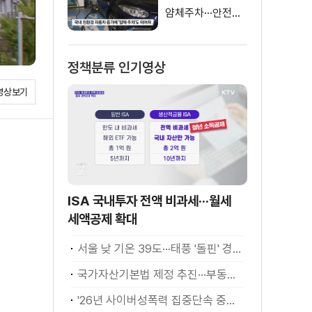
얌체주차···안전신
문고 간편 신고
정책분류 인기영상
영상보기
ISA 국내투자 전액 비과세···월세
세액공제 확대
서울 낮 기온 39도···태풍 '돌핀' 경로 변수
국가자산기본법 제정 추진···부동산·주식 등 통합 관리
'26년 사이버성폭력 집중단속 중간성과 발표···향후 추진계획은?