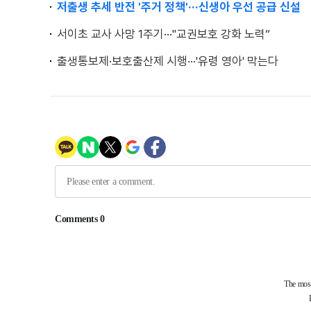
저출생 추세 반전 '주거 정책'···신생아 우선 공급 신설
서이초 교사 사망 1주기···"교권보호 강화 노력“
출생통보제·보호출산제 시행···'유령 영아' 막는다