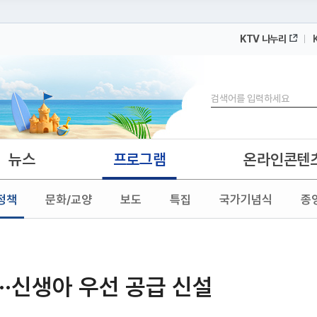
KTV 나누리
 누리집입니다.
 아래 URL에서 도메인 주소를 확인해 보세요
검색
뉴스
프로그램
온라인콘텐
정책
문화/교양
보도
특집
국가기념식
종
···신생아 우선 공급 신설