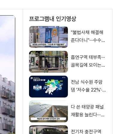
프로그램내 인기영상
"불법사채 해결해
준다더니"···수수료
만 '홀랑'
흡연구역 태부족···
골목길에 모이는
'흡연 난민'
전남 식수원 주암
댐 '저수율 22%'···
보성강댐 발전용수
활용
다 쓴 태양광 패널
재활용 늘린다···폐
패널 관리 방안 발
표
전기차 충전구역