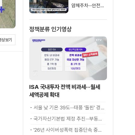
얌체주차···안전신
문고 간편 신고
정책분류 인기영상
영상보기
ISA 국내투자 전액 비과세···월세
세액공제 확대
서울 낮 기온 39도···태풍 '돌핀' 경로 변수
국가자산기본법 제정 추진···부동산·주식 등 통합 관리
'26년 사이버성폭력 집중단속 중간성과 발표···향후 추진계획은?