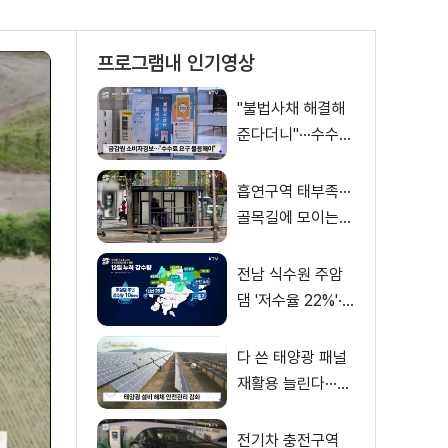
프로그램내 인기영상
"불법사채 해결해
준다더니"···수수료
만 '홀랑'
흡연구역 태부족···
골목길에 모이는
'흡연 난민'
전남 식수원 주암
댐 '저수율 22%'···
보성강댐 발전용수
활용
다 쓴 태양광 패널
재활용 늘린다···폐
패널 관리 방안 발
표
전기차 충전구역