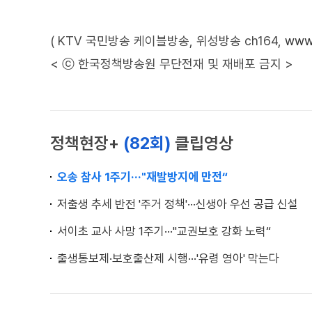
( KTV 국민방송 케이블방송, 위성방송 ch164,
www.
< ⓒ 한국정책방송원 무단전재 및 재배포 금지 >
정책현장+
(82회)
클립영상
오송 참사 1주기···"재발방지에 만전“
저출생 추세 반전 '주거 정책'···신생아 우선 공급 신설
서이초 교사 사망 1주기···"교권보호 강화 노력“
출생통보제·보호출산제 시행···'유령 영아' 막는다