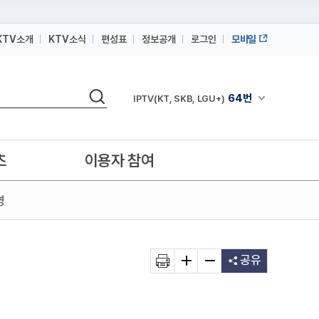
KTV소개
KTV소식
편성표
정보공개
로그인
모바일
164번
스카이라이프
검색
64번
채널안내 펼쳐
IPTV(KT, SKB, LGU+)
164번
스카이라이프
64번
IPTV(KT, SKB, LGU+)
츠
이용자 참여
164번
스카이라이프
영
공유