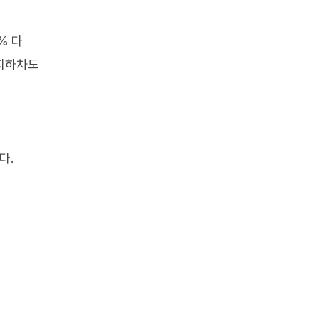
% 다
평지하차도
다.