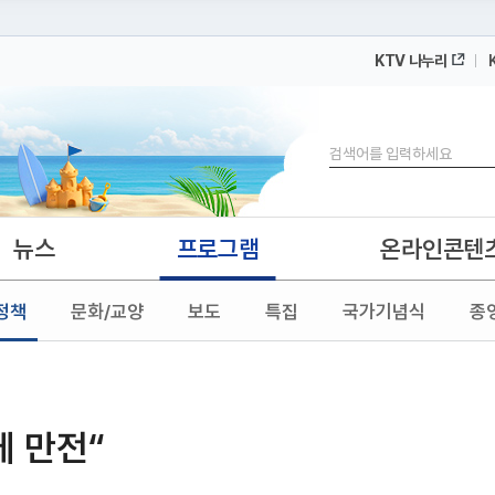
KTV 나누리
 누리집입니다.
 아래 URL에서 도메인 주소를 확인해 보세요
검색
뉴스
프로그램
온라인콘텐
정책
문화/교양
보도
특집
국가기념식
종
에 만전“