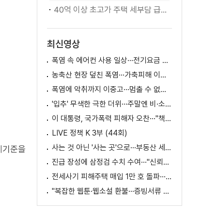
40억 이상 초고가 주택 세부담 급증···실수요자 보호 강화
최신영상
폭염 속 에어컨 사용 일상···전기요금 줄이려면?
농축산 현장 덮친 폭염···가축피해 이틀 새 28만 마리↑
폭염에 악취까지 이중고···멈출 수 없는 필수노동
'입추' 무색한 극한 더위···주말엔 비·소나기
이 대통령, 국가폭력 피해자 오찬···"책임지고 치유"
LIVE 정책 K 3부 (44회)
사는 것 아닌 '사는 곳'으로···부동산 세제 판 바꾼다
제기준을
진급 장성에 삼정검 수치 수여···"신뢰회복 애써달라"
전세사기 피해주택 매입 1만 호 돌파···피해 지원 속도
"복잡한 웹툰·웹소설 환불···증빙서류 요구까지"