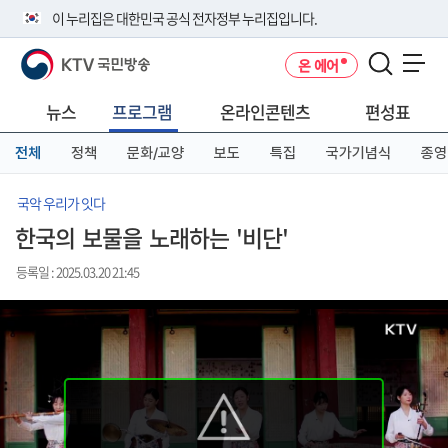
본
메
전
이 누리집은 대한민국 공식 전자정부 누리집입니다.
문
뉴
체
바
바
메
KTV 국민방송
온 에어
로
로
뉴
공식 누리집 주소 확인하기
메뉴 열기
가
가
바
go.kr 주소를 사용하는 누리집은 대한민국 정부기관이 관리하는 누리집입
기
기
로
뉴스
프로그램
온라인콘텐츠
편성표
니다.
가
이밖에 or.kr 또는 .kr등 다른 도메인 주소를 사용하고 있다면 아래 URL에
기
전체
정책
문화/교양
보도
특집
국가기념식
종영
서 도메인 주소를 확인해 보세요
운영중인 공식 누리집보기
국악 우리가 잇다
한국의 보물을 노래하는 '비단'
등록일 : 2025.03.20 21:45