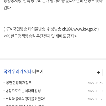
용양봉저정, 전북 장수의 논개 생가터 등 문화유산의 현장도 찾아
간다.
( KTV 국민방송 케이블방송, 위성방송 ch164,
www.ktv.go.kr
)
< ⓒ 한국정책방송원 무단전재 및 재배포 금지 >
국악 우리가 잇다
더보기
공연 현장의 재창조
2025.06.26
병창으로 잇는 세대와 감성
2025.06.19
소리와 공예의 경계를 허물다!
2025.06.12