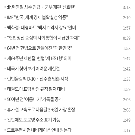
北 현영철 차수 진급…군부 재편 '신호탄'
3:18
IMF "한국, 세계 경제 불확실성 역풍"
2:10
백화점·대형마트 '백지 계약서 강요' 덜미
1:57
"헌법정신 중심의 사회통합이 시급한 과제"
0:39
64년 전 헌법으로 만들어진 "대한민국"
1:58
제64주년 제헌절, 헌법 '제1조1항' 의미
1:42
태극기 찾아보기 어려운 제헌절
1:42
런던올림픽 D-10…선수촌 입촌 시작
1:38
태권도 대표팀 바뀐 규칙 철저 대비
1:59
50여년 전 '여름나기' 기록물 공개
2:06
휴가철 고속도로 다음달 3·6일 가장 혼잡
2:08
간판에도 도로명 주소 표기 가능
1:49
도로주행시험 내비게이션 안내 받는다
1:17