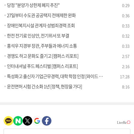
당정 "분양가 상한제 폐지 추진"
0:29
27일부터 수도권 공공택지 전매제한 완화
0:36
장애인복지시설 관계자 성범죄경력 조회
0:33
한전 전기료 인상안, 전기위서 또 부결
0:32
홍석우 지경부 장관, 주부들과 에너지 소통
0:33
경쟁도 하고 문화도 즐기고 [캠퍼스 리포트]
2:57
인터내셔널 푸드 페스티벌 [캠퍼스 리포트]
2:16
특성화고 출신자 기업근무경력, 대학 학점 인정 [와이드 인터뷰]
17:28
운전면허 시험 간소화 1년 [정책, 현장을 가다]
8:16