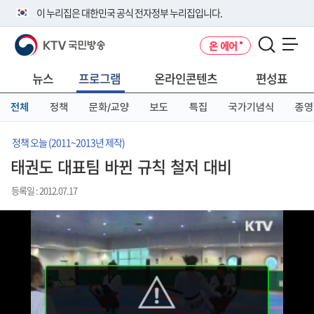
본
메
전
이 누리집은 대한민국 공식 전자정부 누리집입니다.
문
뉴
체
바
바
메
KTV 국민방송
온 에어
로
로
뉴
공식 누리집 주소 확인하기
메뉴 열기
가
가
바
go.kr 주소를 사용하는 누리집은 대한민국 정부기관이 관리하는 누리집입
기
기
로
뉴스
프로그램
온라인콘텐츠
편성표
니다.
가
이밖에 or.kr 또는 .kr등 다른 도메인 주소를 사용하고 있다면 아래 URL에
기
전체
정책
문화/교양
보도
특집
국가기념식
종영
서 도메인 주소를 확인해 보세요
운영중인 공식 누리집보기
정책 오늘 (2011~2013년 제작)
태권도 대표팀 바뀐 규칙 철저 대비
등록일 : 2012.07.17