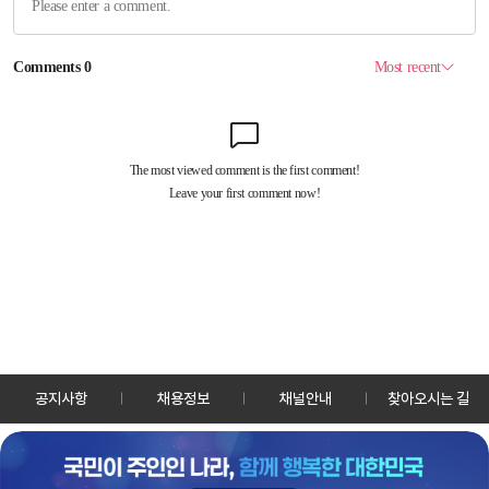
공지사항
채용정보
채널안내
찾아오시는 길
30128 세종특별자치시 정부2청사로 13 한국정책방송원 KTV
TEL: 044-204-8000
Copyrightⓒ KTV 국민방송 All Rights Reserved.