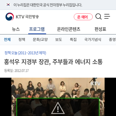
본
메
전
이 누리집은 대한민국 공식 전자정부 누리집입니다.
문
뉴
체
바
바
메
KTV 국민방송
온 에어
로
로
뉴
공식 누리집 주소 확인하기
메뉴 열기
가
가
바
go.kr 주소를 사용하는 누리집은 대한민국 정부기관이 관리하는 누리집입
기
기
로
뉴스
프로그램
온라인콘텐츠
편성표
니다.
가
이밖에 or.kr 또는 .kr등 다른 도메인 주소를 사용하고 있다면 아래 URL에
기
전체
정책
문화/교양
보도
특집
국가기념식
종영
서 도메인 주소를 확인해 보세요
운영중인 공식 누리집보기
정책 오늘 (2011~2013년 제작)
홍석우 지경부 장관, 주부들과 에너지 소통
등록일 : 2012.07.17