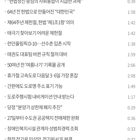
"헌법정신 중심의 사회통합이 시급한 과제"
0:39
64년 전 헌법으로 만들어진 "대한민국"
1:58
제64주년 제헌절, 헌법 '제1조1항' 의미
1:42
태극기 찾아보기 어려운 제헌절
1:42
런던올림픽 D-10…선수촌 입촌 시작
1:38
태권도 대표팀 바뀐 규칙 철저 대비
1:59
50여년 전 '여름나기' 기록물 공개
2:06
휴가철 고속도로 다음달 3·6일 가장 혼잡
2:08
간판에도 도로명 주소 표기 가능
1:49
도로주행시험 내비게이션 안내 받는다
1:17
당정 "분양가 상한제 폐지 추진"
0:29
27일부터 수도권 공공택지 전매제한 완화
0:36
장애인복지시설 관계자 성범죄경력 조회
0:33
한전 전기료 인상안, 전기위서 또 부결
0:32