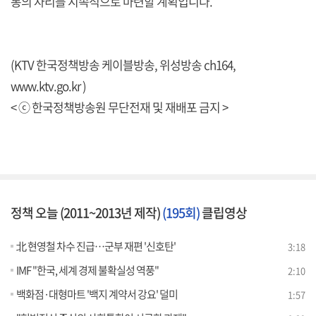
통의 자리를 지속적으로 마련할 계획입니다.
(KTV 한국정책방송 케이블방송, 위성방송 ch164,
www.ktv.go.kr )
< ⓒ 한국정책방송원 무단전재 및 재배포 금지 >
정책 오늘 (2011~2013년 제작)
(195회)
클립영상
北 현영철 차수 진급…군부 재편 '신호탄'
3:18
IMF "한국, 세계 경제 불확실성 역풍"
2:10
백화점·대형마트 '백지 계약서 강요' 덜미
1:57