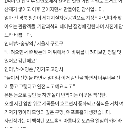
1억여 년 전 이후 한반도에서 일어난 잇단 화산 폭발로 뜨거운 화
산재가 쌓이고 이후 굳어지면서 만들어진 암석입니다.
얼마 전 경북 청송이 세계지질자원공원으로 지정되자 잇따라 찾
아오는 관광객들, 기암괴석의 빼어난 절경에 감탄하며 사진에 담
느라 바쁩니다.
인터뷰> 송영의 / 서울시 구로구
“내려오면서 쭉 봤는데 저 위에서 이 바위를 내려다보면 정말 멋
있어요 감탄해요”
인터뷰> 여영순 / 경기도 고양시
“둘이서 산행을 하면서 얼마나 이거 감탄을 하면서 너무너무 산
이 좋고 그렇다고 완전 최고예요 최고”
온통 눈으로 덮인 듯 하얀 돌이 반짝이는 이곳은 백석탄,
오랜 시간 암반 위로 계곡물이 흐르면서 풍화되고 침식을 거쳐 여
기저기 항아리 모양의 깊은 구멍, 즉 포트홀이 생겼습니다.
사진작가는 이 백석탄 포트홀의 아름다운 모습을 열심히 카메라