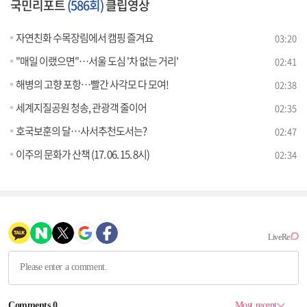
국민리포트
(586회)
클립영상
자연친화 수목장림에서 캠핑 즐겨요
03:20
"매일 이랬으면"…서울 도심 '차 없는 거리'
02:41
해병의 고향 포항…빨간 사각모 다 모여!
02:38
세계지질공원 청송, 관광객 줄이어
02:35
호국보훈의 달…사서추천도서는?
02:47
이주의 문화가 산책 (17. 06. 15. 8시)
02:34