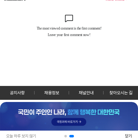
공지사항
채용정보
채널안내
찾아오시는 길
30128 세종특별자치시 정부2청사로 13 한국정책방송원 KTV
TEL: 044-204-8000
Copyrightⓒ KTV 국민방송 All Rights Reserved.
PC버전
앱 다운로드
오늘 하루 보지 않기
닫기