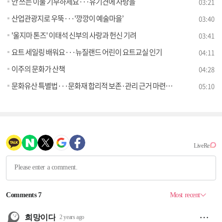
안 쓰는 이불 기부하세요···유기견에 사랑을
03:21
산업관광지로 우뚝···'깡깡이 예술마을’
03:40
'울지마 톤즈' 이태석 신부의 사랑과 헌신 기려
03:41
요트 세일링 배워요···뉴질랜드 어린이 요트교실 인기
04:11
이주의 문화가 산책
04:28
문화유산 특별법···문화재 합리적 보존·관리 근거 마련 [정책인터뷰]
05:10