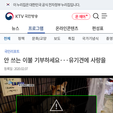
본
메
전
이 누리집은 대한민국 공식 전자정부 누리집입니다.
문
뉴
체
바
바
메
KTV 국민방송
온 에어
로
로
뉴
공식 누리집 주소 확인하기
메뉴 열기
가
가
바
go.kr 주소를 사용하는 누리집은 대한민국 정부기관이 관리하는 누리집입
기
기
로
뉴스
프로그램
온라인콘텐츠
편성표
니다.
가
이밖에 or.kr 또는 .kr등 다른 도메인 주소를 사용하고 있다면 아래 URL에
기
전체
정책
문화/교양
보도
특집
국가기념식
종영
서 도메인 주소를 확인해 보세요
운영중인 공식 누리집보기
국민리포트
안 쓰는 이불 기부하세요···유기견에 사랑을
등록일 : 2020.02.07