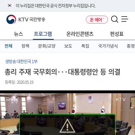
본
메
전
이 누리집은 대한민국 공식 전자정부 누리집입니다.
문
뉴
체
바
바
메
KTV 국민방송
온 에어
로
로
뉴
공식 누리집 주소 확인하기
메뉴 열기
가
가
바
go.kr 주소를 사용하는 누리집은 대한민국 정부기관이 관리하는 누리집입
기
기
로
뉴스
프로그램
온라인콘텐츠
편성표
니다.
가
이밖에 or.kr 또는 .kr등 다른 도메인 주소를 사용하고 있다면 아래 URL에
기
전체
정책
문화/교양
보도
특집
국가기념식
종영
서 도메인 주소를 확인해 보세요
운영중인 공식 누리집보기
생방송 대한민국 1부
총리 주재 국무회의···대통령령안 등 의결
등록일 : 2020.05.19