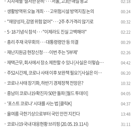
지자체별 '철저한 준비'···서울, 고3만 매일 등교
02:18
생활방역위 오늘 개최···고위험시설 방역지침 논의
00:24
"재양성자, 감염 위험 없어"···2주 추가격리 않기로
00:32
5·18 기념식 참석···"이제라도 진실 고백해야"
02:22
총리 주재 국무회의···대통령령안 등 의결
00:29
재난지원금 현장신청···이번 주는 '5부제'
02:26
재택근무, 회사에서 장소 제한할 수 있나 [사실은 이렇습니다]
04:42
주52시간제, 코로나 사태 이후 보완책 필요? [사실은 이렇습니다]
06:20
코로나 사태 장기화, 하반기 경제정책 전망은?
10:32
중남미 코로나19 확진자 50만 돌파 [월드 투데이]
04:05
'포스트 코로나' 시대를 사는 법 [클릭K]
04:37
올여름 극한기상으로부터 국민 안전 지킨다
13:48
코로나19 국내 대응현황 브리핑 (20. 05. 19. 11시)
31:11