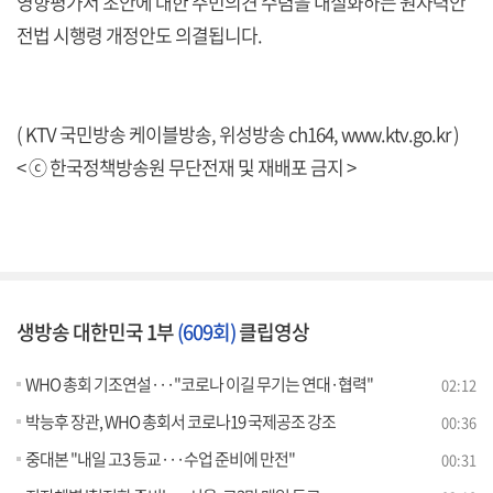
영향평가서 초안에 대한 주민의견 수렴을 내실화하는 원자력안
전법 시행령 개정안도 의결됩니다.
( KTV 국민방송 케이블방송, 위성방송 ch164,
www.ktv.go.kr
)
< ⓒ 한국정책방송원 무단전재 및 재배포 금지 >
생방송 대한민국 1부
(609회)
클립영상
WHO 총회 기조연설···"코로나 이길 무기는 연대·협력"
02:12
박능후 장관, WHO 총회서 코로나19 국제공조 강조
00:36
중대본 "내일 고3 등교···수업 준비에 만전"
00:31