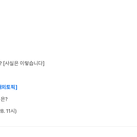
? [사실은 이렇습니다]
 해외토픽]
획은?
. 11시)