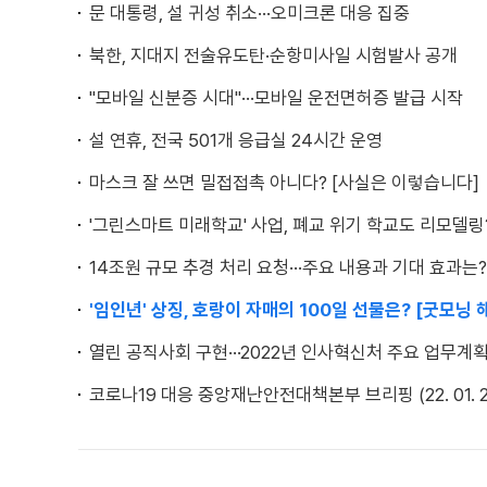
문 대통령, 설 귀성 취소···오미크론 대응 집중
북한, 지대지 전술유도탄·순항미사일 시험발사 공개
"모바일 신분증 시대"···모바일 운전면허증 발급 시작
설 연휴, 전국 501개 응급실 24시간 운영
마스크 잘 쓰면 밀접접촉 아니다? [사실은 이렇습니다]
'그린스마트 미래학교' 사업, 폐교 위기 학교도 리모델링
14조원 규모 추경 처리 요청···주요 내용과 기대 효과는?
'임인년' 상징, 호랑이 자매의 100일 선물은? [굿모닝
열린 공직사회 구현···2022년 인사혁신처 주요 업무계
코로나19 대응 중앙재난안전대책본부 브리핑 (22. 01. 28