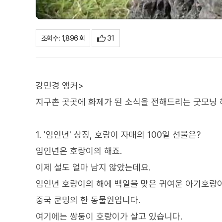
31
조회수 : 1,896 회
강민경 앵커>
지구촌 곳곳에 화제가 된 소식을 전해드리는 굿모닝
1. '임인년' 상징, 호랑이 자매의 100일 선물은?
임인년은 호랑이의 해죠.
이제 설도 얼마 남지 않았는데요.
임인년 호랑이의 해에 백일을 맞은 귀여운 아기호랑
중국 쿤밍의 한 동물원입니다.
여기에는 쌍둥이 호랑이가 살고 있습니다.