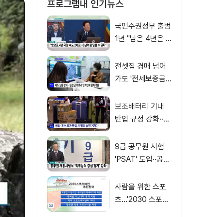
프로그램내 인기뉴스
국민주권정부 출범
1년 "남은 4년은 8
년처럼"
전셋집 경매 넘어
가도 '전세보증금'
먼저 돌려받는다
보조배터리 기내
반입 규정 강화··
·'수량·보관 제한'
9급 공무원 시험
'PSAT' 도입··공정
채용 위한 변화는?
사람을 위한 스포
츠…'2030 스포츠
비전' 공개