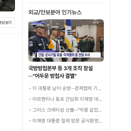
외교/안보분야 인기뉴스
영상보기
국방방첩본부 등 3개 조직 창설
···"어두운 방첩사 결별"
이 대통령 남미 순방···경제협력 기대 성과는?
아르헨티나 동포 간담회 이재명 대통령 모두발언
그리스 크레타섬 산불···"악몽 같았다" [월드 투데이]
이재명 대통령 칠레 방문 공식환영식