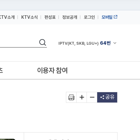
KTV소개
KTV소식
편성표
정보공개
로그인
모바일
164번
스카이라이프
검색
64번
채널안내 펼쳐
IPTV(KT, SKB, LGU+)
164번
스카이라이프
64번
IPTV(KT, SKB, LGU+)
츠
이용자 참여
164번
스카이라이프
공유