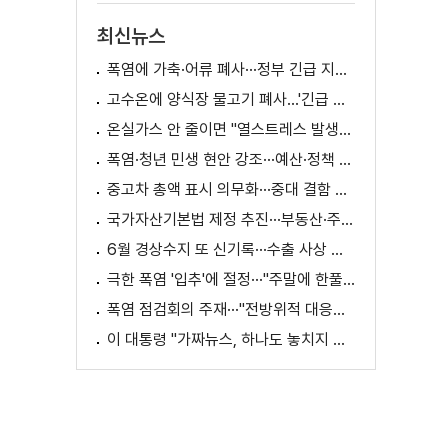
최신뉴스
폭염에 가축·어류 폐사···정부 긴급 지원책 마련
고수온에 양식장 물고기 폐사...'긴급 방류' 지원
온실가스 안 줄이면 "열스트레스 발생일 29배 증가"
폭염·청년 민생 현안 강조···예산·정책 방향 제시
중고차 총액 표시 의무화···중대 결함 시 '계약 해제'
국가자산기본법 제정 추진···부동산·주식 등 통합 관리
6월 경상수지 또 신기록···수출 사상 첫 1천억 달러
극한 폭염 '입추'에 절정···"주말에 한풀 꺾인다"
폭염 점검회의 주재···"전방위적 대응체계 가동"
이 대통령 "가짜뉴스, 하나도 놓치지 말고 바로잡아야"