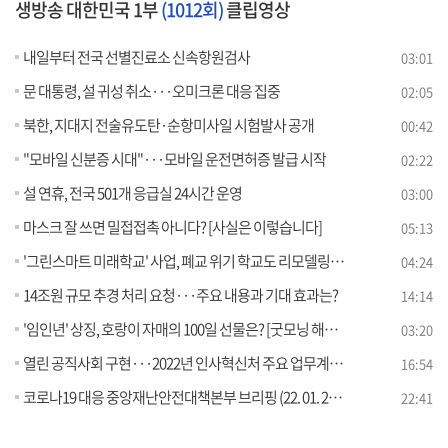
생방송 대한민국 1부
(1012회)
클립영상
내일부터 전국 선별진료소 신속항원검사
03:01
문 대통령, 설 귀성 취소···오미크론 대응 집중
02:05
북한, 지대지 전술유도탄·순항미사일 시험발사 공개
00:42
"모바일 신분증 시대"···모바일 운전면허증 발급 시작
02:22
설 연휴, 전국 501개 응급실 24시간 운영
03:00
마스크 잘 쓰면 밀접접촉 아니다? [사실은 이렇습니다]
05:13
'그린스마트 미래학교' 사업, 폐교 위기 학교도 리모델링? [사실은 이렇습니다]
04:24
14조원 규모 추경 처리 요청···주요 내용과 기대 효과는?
14:14
'임인년' 상징, 호랑이 자매의 100일 선물은? [굿모닝 해외토픽]
03:20
열린 공직사회 구현···2022년 인사혁신처 주요 업무계획은?
16:54
코로나19 대응 중앙재난안전대책본부 브리핑 (22. 01. 28. 11시)
22:41