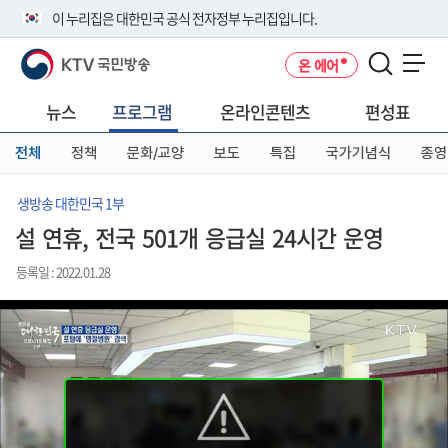
본
메
전
이 누리집은 대한민국 공식 전자정부 누리집입니다.
문
뉴
체
바
바
메
KTV 국민방송
온 에어
로
로
뉴
공식 누리집 주소 확인하기
메뉴 열기
가
가
바
go.kr 주소를 사용하는 누리집은 대한민국 정부기관이 관리하는 누리집입
기
기
로
뉴스
프로그램
온라인콘텐츠
편성표
니다.
가
이밖에 or.kr 또는 .kr등 다른 도메인 주소를 사용하고 있다면 아래 URL에
기
전체
정책
문화/교양
보도
특집
국가기념식
종영
서 도메인 주소를 확인해 보세요
운영중인 공식 누리집보기
생방송 대한민국 1부
설 연휴, 전국 501개 응급실 24시간 운영
등록일 : 2022.01.28