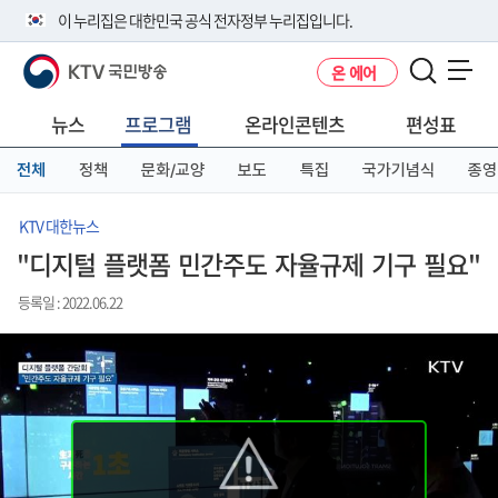
본
메
전
이 누리집은 대한민국 공식 전자정부 누리집입니다.
문
뉴
체
바
바
메
KTV 국민방송
온 에어
로
로
뉴
공식 누리집 주소 확인하기
메뉴 열기
가
가
바
go.kr 주소를 사용하는 누리집은 대한민국 정부기관이 관리하는 누리집입
기
기
로
뉴스
프로그램
온라인콘텐츠
편성표
니다.
가
이밖에 or.kr 또는 .kr등 다른 도메인 주소를 사용하고 있다면 아래 URL에
기
전체
정책
문화/교양
보도
특집
국가기념식
종영
서 도메인 주소를 확인해 보세요
운영중인 공식 누리집보기
KTV 대한뉴스
"디지털 플랫폼 민간주도 자율규제 기구 필요"
등록일 : 2022.06.22