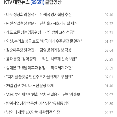
KTV 대한뉴스
(996회)
클립영상
나토 정상회의 참석···10개국 양자회담 추진
02:40
원전 산업현장 방문···신한울 3·4호기 건설 재개
02:22
궤도 오른 성능검증위성···"양방향 교신 성공"
02:21
외신, 누리호 성공 보도 "한국 미래 우주발전 문 열려”
01:47
원숭이두창 첫 확진···감염병 위기경보 격상
02:04
윤 대통령 "검역 강화···백신·치료제 신속 보급"
00:29
중대본 "7~8월 이후 재유행···의료체계 개편"
00:39
"디지털 플랫폼 민간주도 자율규제 기구 필요"
02:01
29일 김포-하네다 노선 운항 재개
01:40
'2030 부산세계박람회' 유치 잰걸음···전방위 홍보
02:07
방위사업청장 엄동환·기상청장 유희동 임명
00:30
'청와대 개방' 100만 번째 관람객 입장
00:27