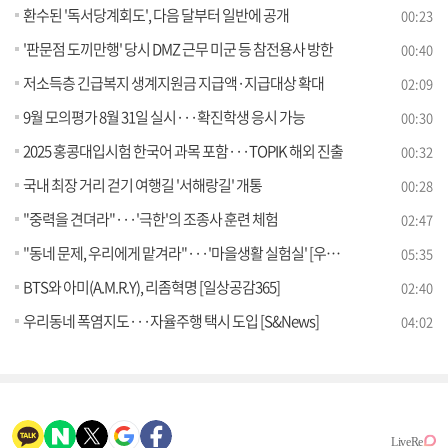
환수된 '독서당계회도', 다음 달부터 일반에 공개
00:23
'판문점 도끼만행' 당시 DMZ 근무 미군 등 참전용사 방한
00:40
저소득층 긴급복지 생계지원금 지급액·지급대상 확대
02:09
9월 모의평가 8월 31일 실시···확진학생 응시 가능
00:30
2025 홍콩대입시험 한국어 과목 포함···TOPIK 해외 진출
00:32
국내 최장 거리 걷기 여행길 '서해랑길' 개통
00:28
"중력을 견뎌라"···'극한'의 조종사 훈련 체험
02:47
"동네 문제, 우리에게 맡겨라"···'마을생활 실험실' [우리동네 개선문]
05:35
BTS와 아미(A.M.R.Y), 리좀혁명 [일상공감365]
02:40
우리동네 폭염지도···자율주행 택시 도입 [S&News]
04:02