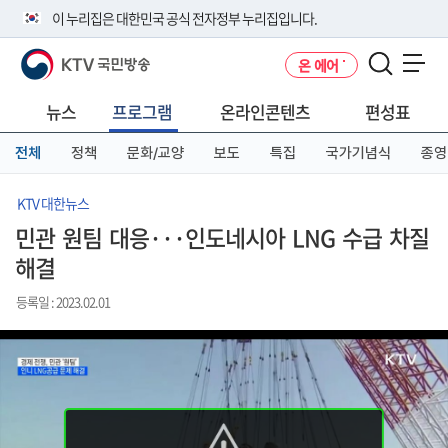
본
메
전
이 누리집은 대한민국 공식 전자정부 누리집입니다.
문
뉴
체
바
바
메
KTV 국민방송
온 에어
로
로
뉴
공식 누리집 주소 확인하기
메뉴 열기
가
가
바
go.kr 주소를 사용하는 누리집은 대한민국 정부기관이 관리하는 누리집입
기
기
로
뉴스
프로그램
온라인콘텐츠
편성표
니다.
가
이밖에 or.kr 또는 .kr등 다른 도메인 주소를 사용하고 있다면 아래 URL에
기
전체
정책
문화/교양
보도
특집
국가기념식
종영
서 도메인 주소를 확인해 보세요
운영중인 공식 누리집보기
KTV 대한뉴스
민관 원팀 대응···인도네시아 LNG 수급 차질
해결
등록일 : 2023.02.01