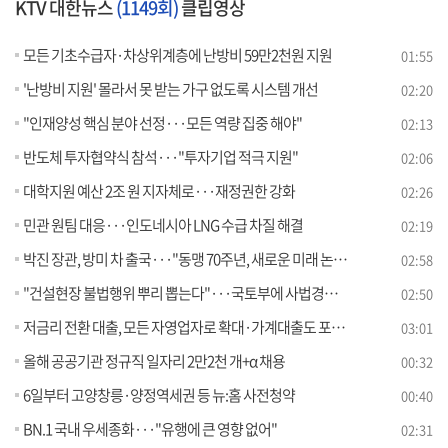
KTV 대한뉴스
(1149회)
클립영상
모든 기초수급자·차상위계층에 난방비 59만2천원 지원
01:55
'난방비 지원' 몰라서 못 받는 가구 없도록 시스템 개선
02:20
"인재양성 핵심 분야 선정···모든 역량 집중 해야"
02:13
반도체 투자협약식 참석···"투자기업 적극 지원"
02:06
대학지원 예산 2조 원 지자체로···재정권한 강화
02:26
민관 원팀 대응···인도네시아 LNG 수급 차질 해결
02:19
박진 장관, 방미 차 출국···"동맹 70주년, 새로운 미래 논의"
02:58
"건설현장 불법행위 뿌리 뽑는다"···국토부에 사법경찰 검토
02:50
저금리 전환 대출, 모든 자영업자로 확대·가계대출도 포함 [뉴스의 맥]
03:01
올해 공공기관 정규직 일자리 2만2천 개+α 채용
00:32
6일부터 고양창릉·양정역세권 등 뉴:홈 사전청약
00:40
BN.1 국내 우세종화···"유행에 큰 영향 없어"
02:31