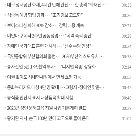
대구 성서공단 화재, 4시간 만에 완진···한 총리 "화재진압 최선"
00:35
식중독 예방 협업 강화···"조기경보 고도화"
00:26
보이스피싱 피해 30% 감소···강력 대응 계속
02:27
미얀마 쿠데타 2주년 공동성명···"폭력 즉각 중단"
00:29
장애인 국가대표 훈련 개시식···"선수 수당 인상"
00:34
국민통합위 부산협의회 출범···2030부산엑스포 유치 성공 논의
00:38
종자산업 5년 1조9천억 투자···'디지털 육종' 상용화
02:14
여권 없이도 시내면세점에서 면세 쇼핑 가능
00:53
문화누리카드 대상 4만 명 확대···고령자·장애인 맞춤형 지원 강화
00:45
농식품 원산지 표시 대상품목 확대 시행
00:40
2023년 성인 문해교육 지원 사업 기본계획 발표
00:39
황기환 지사, 순국 100년 만에 고국으로 돌아 온다
01:02