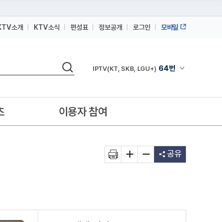
KTV소개
KTV소식
편성표
정보공개
로그인
모바일
164번
스카이라이프
검색
64번
채널안내 펼쳐
IPTV(KT, SKB, LGU+)
164번
스카이라이프
64번
IPTV(KT, SKB, LGU+)
츠
이용자 참여
164번
스카이라이프
공유