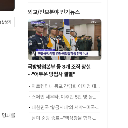
은?
외교/안보분야 인기뉴스
영상보기
국방방첩본부 등 3개 조직 창설
···"어두운 방첩사 결별"
아르헨티나 동포 간담회 이재명 대통령 모두발언
스페인 세우타, 이주민 5만 명 몰려 [월드 투데이]
대한민국 '황금시대'의 서막···미국·남미 순방 성과 총정리 [정.주.행]
인 명패를
남미 순방 종료···"핵심광물 협력·원유 수입선 확대"