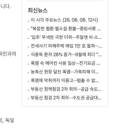
겁니다.
최신뉴스
이 시각 주요뉴스 (26. 08. 08. 12시)
"복잡한 웹툰·웹소설 환불···증빙서류 요구까지"
'입추' 무색한 극한 더위···주말엔 비·소나기
전세사기 피해주택 매입 1만 호 돌파···피해 지원 속도
 국민과의
식중독 환자 28% 증가···9월에 최다 "입추 방심 금물"
폭염 속 에어컨 사용 일상···전기요금 줄이려면?
농축산 현장 덮친 폭염···가축피해 이틀 새 28만 마리↑
폭염에 악취까지 이중고···멈출 수 없는 필수노동
부동산 정책점검 2차 회의···공급 속도전 본격화하나
부동산 점검 2차 회의···수도권 공급대책 논의
, 독일