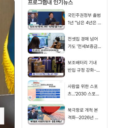
프로그램내 인기뉴스
국민주권정부 출범
1년 "남은 4년은 8
년처럼"
전셋집 경매 넘어
가도 '전세보증금'
먼저 돌려받는다
보조배터리 기내
반입 규정 강화··
·'수량·보관 제한'
사람을 위한 스포
츠…'2030 스포츠
비전' 공개
북극항로 개척 본
격화···2026년 해
양수산부 업무계획