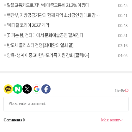
알뜰교통카드로 지난해 대중교통비 21.3% 아꼈다
00:45
행안부, 지방공공기관과 함께 지역 소상공인 임대료 감면 지원
00:41
'메디컬 코리아 2023' 개막
00:48
꽃 피는 봄, 청와대에서 문화예술공연 펼쳐진다
00:51
반도체 클러스터 전쟁 [최대환의 열쇠 말]
02:16
양육·생계 이중고! 한부모가족 지원 강화 [클릭K+]
04:05