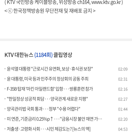
( KTV 국민방송 케이블방송, 위성방송 ch164,
www.ktv.go.kr
)
< ⓒ 한국정책방송원 무단전재 및 재배포 금지 >
KTV 대한뉴스
(1184회)
클립영상
윤석열 대통령 "근로시간 유연화, 보상·휴식권 보장"
02:09
윤 대통령, 미국 등과 민주주의 정상회의 공동 주최
02:31
F-35B 탑재 '마킨 아일랜드함' 입항···쌍룡훈련 참가
02:16
"한일정상 성공적 회담···양국관계 새로운 지평"
02:27
양곡관리법 국회 통과···정부 "수용 어렵다"
01:44
미 연준, 기준금리 0.25%p↑···"금융시장 불안 재연 가능성"
02:20
저출생·고령화 사회···시민 체감도는? [뉴스의 맥]
04:53