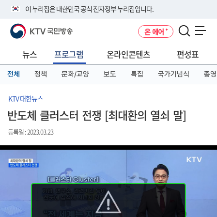
본
메
전
이 누리집은 대한민국 공식 전자정부 누리집입니다.
문
뉴
체
바
바
메
KTV 국민방송
온 에어
로
로
뉴
공식 누리집 주소 확인하기
메뉴 열기
가
가
바
go.kr 주소를 사용하는 누리집은 대한민국 정부기관이 관리하는 누리집입
기
기
로
뉴스
프로그램
온라인콘텐츠
편성표
니다.
가
이밖에 or.kr 또는 .kr등 다른 도메인 주소를 사용하고 있다면 아래 URL에
기
전체
정책
문화/교양
보도
특집
국가기념식
종영
서 도메인 주소를 확인해 보세요
운영중인 공식 누리집보기
KTV 대한뉴스
반도체 클러스터 전쟁 [최대환의 열쇠 말]
등록일 : 2023.03.23