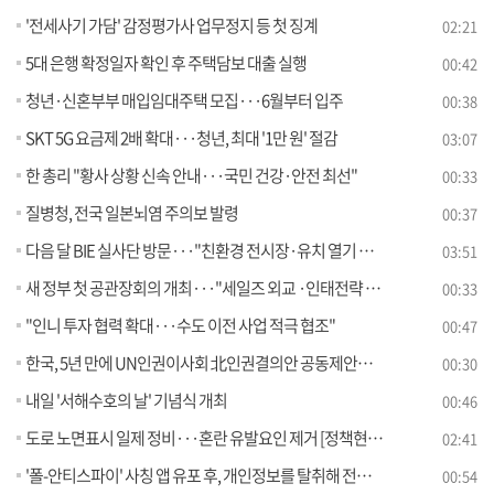
'전세사기 가담' 감정평가사 업무정지 등 첫 징계
02:21
5대 은행 확정일자 확인 후 주택담보 대출 실행
00:42
청년·신혼부부 매입임대주택 모집···6월부터 입주
00:38
SKT 5G 요금제 2배 확대···청년, 최대 '1만 원' 절감
03:07
한 총리 "황사 상황 신속 안내···국민 건강·안전 최선"
00:33
질병청, 전국 일본뇌염 주의보 발령
00:37
다음 달 BIE 실사단 방문···"친환경 전시장·유치 열기 선뵌다"
03:51
새 정부 첫 공관장회의 개최···"세일즈 외교 ·인태전략 이행 논의"
00:33
"인니 투자 협력 확대···수도 이전 사업 적극 협조"
00:47
한국, 5년 만에 UN인권이사회 北인권결의안 공동제안국 복귀
00:30
내일 '서해수호의 날' 기념식 개최
00:46
도로 노면표시 일제 정비···혼란 유발요인 제거 [정책현장+]
02:41
'폴-안티스파이' 사칭 앱 유포 후, 개인정보를 탈취해 전화금융사기에 이용한 조직원 검거
00:54