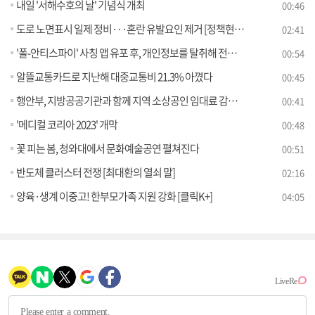
내일 '서해수호의 날' 기념식 개최
00:46
도로 노면표시 일제 정비···혼란 유발요인 제거 [정책현장+]
02:41
'폴-안티스파이' 사칭 앱 유포 후, 개인정보를 탈취해 전화금융사기에 이용한 조직원 검거
00:54
알뜰교통카드로 지난해 대중교통비 21.3% 아꼈다
00:45
행안부, 지방공공기관과 함께 지역 소상공인 임대료 감면 지원
00:41
'메디컬 코리아 2023' 개막
00:48
꽃 피는 봄, 청와대에서 문화예술공연 펼쳐진다
00:51
반도체 클러스터 전쟁 [최대환의 열쇠 말]
02:16
양육·생계 이중고! 한부모가족 지원 강화 [클릭K+]
04:05