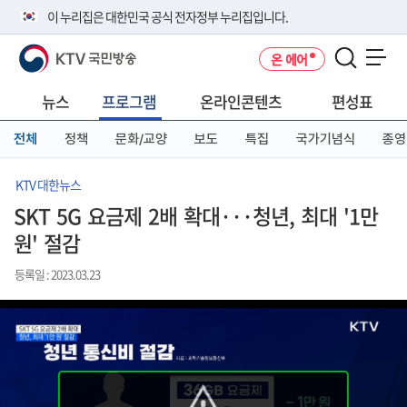
본
메
전
이 누리집은 대한민국 공식 전자정부 누리집입니다.
문
뉴
체
바
바
메
KTV 국민방송
온 에어
로
로
뉴
공식 누리집 주소 확인하기
메뉴 열기
가
가
바
go.kr 주소를 사용하는 누리집은 대한민국 정부기관이 관리하는 누리집입
기
기
로
뉴스
프로그램
온라인콘텐츠
편성표
니다.
가
이밖에 or.kr 또는 .kr등 다른 도메인 주소를 사용하고 있다면 아래 URL에
기
전체
정책
문화/교양
보도
특집
국가기념식
종영
서 도메인 주소를 확인해 보세요
운영중인 공식 누리집보기
KTV 대한뉴스
SKT 5G 요금제 2배 확대···청년, 최대 '1만
원' 절감
등록일 : 2023.03.23