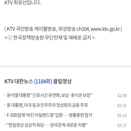
KTV 최유선입니다.
( KTV 국민방송 케이블방송, 위성방송 ch164,
www.ktv.go.kr
)
< ⓒ 한국정책방송원 무단전재 및 재배포 금지 >
KTV 대한뉴스
(1184회)
클립영상
윤석열 대통령 "근로시간 유연화, 보상·휴식권 보장"
02:09
윤 대통령, 미국 등과 민주주의 정상회의 공동 주최
02:31
F-35B 탑재 '마킨 아일랜드함' 입항···쌍룡훈련 참가
02:16
"한일정상 성공적 회담···양국관계 새로운 지평"
02:27