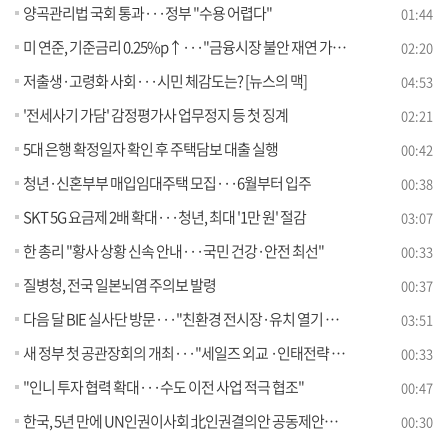
양곡관리법 국회 통과···정부 "수용 어렵다"
01:44
미 연준, 기준금리 0.25%p↑···"금융시장 불안 재연 가능성"
02:20
저출생·고령화 사회···시민 체감도는? [뉴스의 맥]
04:53
'전세사기 가담' 감정평가사 업무정지 등 첫 징계
02:21
5대 은행 확정일자 확인 후 주택담보 대출 실행
00:42
청년·신혼부부 매입임대주택 모집···6월부터 입주
00:38
SKT 5G 요금제 2배 확대···청년, 최대 '1만 원' 절감
03:07
한 총리 "황사 상황 신속 안내···국민 건강·안전 최선"
00:33
질병청, 전국 일본뇌염 주의보 발령
00:37
다음 달 BIE 실사단 방문···"친환경 전시장·유치 열기 선뵌다"
03:51
새 정부 첫 공관장회의 개최···"세일즈 외교 ·인태전략 이행 논의"
00:33
"인니 투자 협력 확대···수도 이전 사업 적극 협조"
00:47
한국, 5년 만에 UN인권이사회 北인권결의안 공동제안국 복귀
00:30