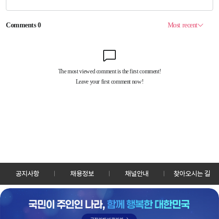
공지사항
채용정보
채널안내
찾아오시는 길
30128 세종특별자치시 정부2청사로 13 한국정책방송원 KTV
TEL: 044-204-8000
Copyrightⓒ KTV 국민방송 All Rights Reserved.