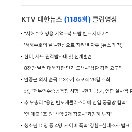
KTV 대한뉴스
(1185회)
클립영상
"서해수호 영웅 기억···북 도발 반드시 대가"
'서해수호의 날'···헌신으로 지켜낸 자유 [뉴스의 맥]
한미, 사드 원격발사대 첫 전개훈련
8천만 달러 대북차관 만기 도래···"상환 강력 요구"
안중근 의사 순국 113주기 추모식 26일 개최
北, "핵무인수중공격정 시험"···한미 공군, 연합 실사격 
추 부총리 "용인 반도체클러스터에 한일 공급망 협력"
'연 매출 1조 원' 신약 2개 창출···"과감히 투자"
청소년 10명 중 4명 '사이버 폭력' 경험···실태조사 발표