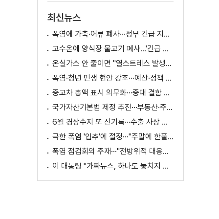
최신뉴스
폭염에 가축·어류 폐사···정부 긴급 지원책 마련
고수온에 양식장 물고기 폐사...'긴급 방류' 지원
온실가스 안 줄이면 "열스트레스 발생일 29배 증가"
폭염·청년 민생 현안 강조···예산·정책 방향 제시
중고차 총액 표시 의무화···중대 결함 시 '계약 해제'
국가자산기본법 제정 추진···부동산·주식 등 통합 관리
6월 경상수지 또 신기록···수출 사상 첫 1천억 달러
극한 폭염 '입추'에 절정···"주말에 한풀 꺾인다"
폭염 점검회의 주재···"전방위적 대응체계 가동"
이 대통령 "가짜뉴스, 하나도 놓치지 말고 바로잡아야"