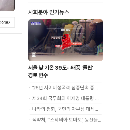
사회분야 인기뉴스
영상보기
서울 낮 기온 39도···태풍 '돌핀'
경로 변수
'26년 사이버성폭력 집중단속 중간성과 발표···향후 추진계획은?
제34회 국무회의 이재명 대통령 모두발언
나라의 평화, 국민의 자부심 대체불가 대한민국 이재명 대통령 모두말씀
식약처, "'스테비아 토마토', 농산물 아닌 가공식품"