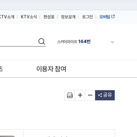
KTV소개
KTV소식
편성표
정보공개
로그인
모바일
164번
스카이라이프
검색
64번
채널안내 펼쳐
IPTV(KT, SKB, LGU+)
164번
스카이라이프
64번
IPTV(KT, SKB, LGU+)
츠
이용자 참여
164번
스카이라이프
공유