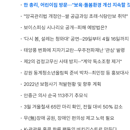
한 총리, 어린이집 방문···"보육·돌봄환경 개선 지속할 것
"양곡관리법 개정안···쌀 공급과잉 초래·식량안보 취약"
보이스피싱 시나리오 공개···피해 예방법은?
'다시 봄, 설레는 청와대' 공연···29일부터 4월 16일까지
태양풍 변화에 지자기교란···우주전파재난 '관심' 발령
제2의 검정고무신 사태 방지···"계약 독소조항 제거"
강원 동계청소년올림픽 준비 박차···최민정 등 홍보대사
2022년 보험사기 적발현황 및 향후 계획
안중근 의사 순국 113주기 추모식
3월 겨울철새 65만 마리 확인, 전월 대비 50% 감소
무(無)장애 공원, 장애인 편의성 제고 노력 필요
K-관광을 홍콩 한류 팬들의 버킷리스트로 만든다