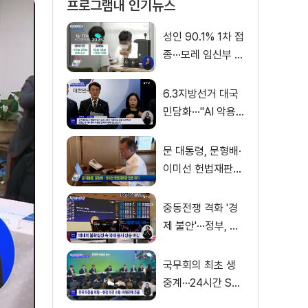
프로그램내 인기뉴스
성인 90.1% 1차 접
종···모레 임신부 사
전예약
6.3지방선거 대국
민담화···"AI 악용
가짜뉴스 처벌"
문 대통령, 문형배·
이미선 헌법재판관
임명 재가
중동전쟁 격화 '경
제 불안'···정부, 금
융·수출입 영향 최
소화
국무회의 최초 생
중계···24시간 SN
S 밀착소통