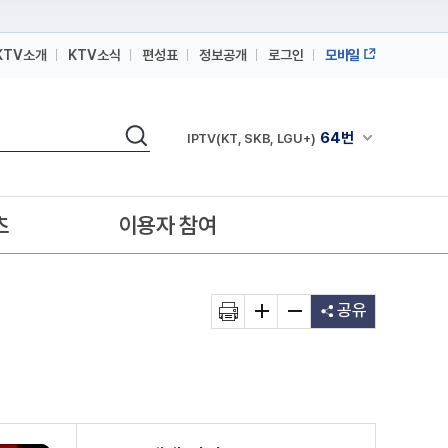
KTV소개
KTV소식
편성표
정보공개
로그인
모바일
164번
스카이라이프
검색
64번
채널안내 펼쳐
IPTV(KT, SKB, LGU+)
164번
스카이라이프
64번
IPTV(KT, SKB, LGU+)
츠
이용자 참여
164번
스카이라이프
공유