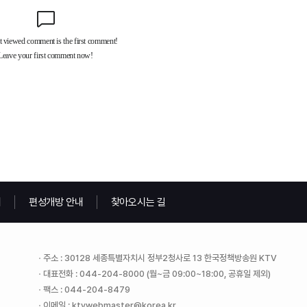
내
편성개방 안내
찾아오시는 길
주소 : 30128 세종특별자치시 정부2청사로 13 한국정책방송원 KTV
대표전화 : 044-204-8000 (월~금 09:00~18:00, 공휴일 제외)
팩스 : 044-204-8479
이메일 : ktvwebmaster@korea.kr