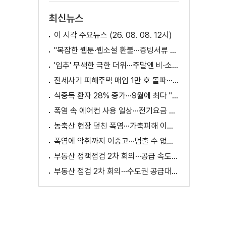
최신뉴스
이 시각 주요뉴스 (26. 08. 08. 12시)
"복잡한 웹툰·웹소설 환불···증빙서류 요구까지"
'입추' 무색한 극한 더위···주말엔 비·소나기
전세사기 피해주택 매입 1만 호 돌파···피해 지원 속도
식중독 환자 28% 증가···9월에 최다 "입추 방심 금물"
폭염 속 에어컨 사용 일상···전기요금 줄이려면?
농축산 현장 덮친 폭염···가축피해 이틀 새 28만 마리↑
폭염에 악취까지 이중고···멈출 수 없는 필수노동
부동산 정책점검 2차 회의···공급 속도전 본격화하나
부동산 점검 2차 회의···수도권 공급대책 논의