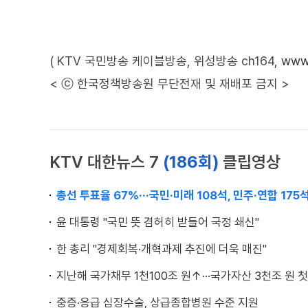
( KTV 국민방송 케이블방송, 위성방송 ch164,
www.
< ⓒ 한국정책방송원 무단전재 및 재배포 금지 >
KTV 대한뉴스 7
(186회)
클립영상
총선 투표율 67%···국민·미래 108석, 민주·연합 175
윤 대통령 "국민 뜻 겸허히 받들어 국정 쇄신"
한 총리 "경제회복·개혁과제 추진에 더욱 매진"
지난해 국가채무 1천100조 원↑···국가자산 3천조 원 첫
중증·응급 심장수술, 상급종합병원 수준 지원