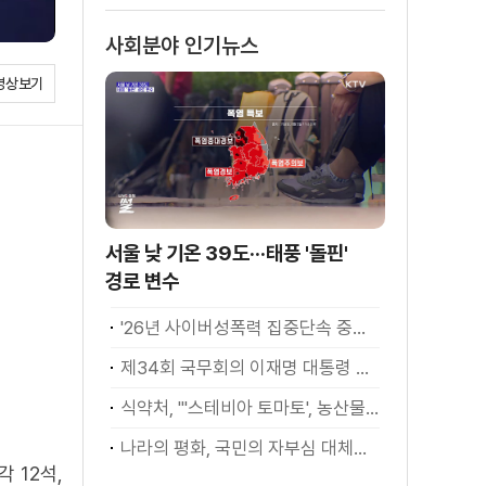
사회분야 인기뉴스
영상보기
서울 낮 기온 39도···태풍 '돌핀'
경로 변수
'26년 사이버성폭력 집중단속 중간성과 발표···향후 추진계획은?
제34회 국무회의 이재명 대통령 모두발언
식약처, "'스테비아 토마토', 농산물 아닌 가공식품"
나라의 평화, 국민의 자부심 대체불가 대한민국 이재명 대통령 모두말씀
 12석,