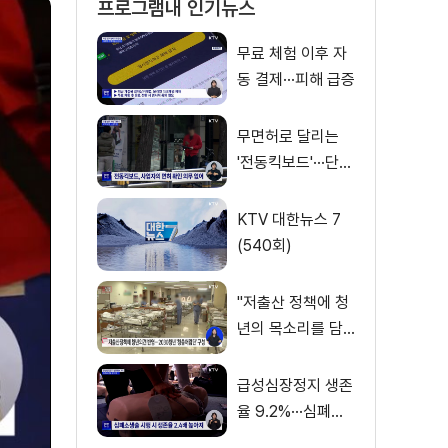
프로그램내 인기뉴스
무료 체험 이후 자
동 결제···피해 급증
무면허로 달리는
'전동킥보드'···단속
사각지대
KTV 대한뉴스 7
(540회)
"저출산 정책에 청
년의 목소리를 담
다"
급성심장정지 생존
율 9.2%···심폐소
생술 하면 2배 ↑