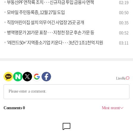
부동산PF 연착륙 조치···신규자금 투입 금융사 면책
02:19
모바일 주민등록증, 12월 27일 도입
00:50
직장어린이집 설치 의무 어긴 사업장 25곳 공개
00:35
병역명문가 20가문 표창···지청천 장군 후손 가문 등
00:52
'레전드50+' 지역중소기업 키운다···3년간 1조1천억 지원
03:11