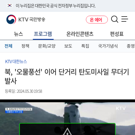
본
메
전
이 누리집은 대한민국 공식 전자정부 누리집입니다.
문
뉴
체
바
바
메
KTV 국민방송
온 에어
로
로
뉴
공식 누리집 주소 확인하기
메뉴 열기
가
가
바
go.kr 주소를 사용하는 누리집은 대한민국 정부기관이 관리하는 누리집입
기
기
로
뉴스
프로그램
온라인콘텐츠
편성표
니다.
가
이밖에 or.kr 또는 .kr등 다른 도메인 주소를 사용하고 있다면 아래 URL에
기
전체
정책
문화/교양
보도
특집
국가기념식
종영
서 도메인 주소를 확인해 보세요
운영중인 공식 누리집보기
KTV 대한뉴스
북, '오물풍선' 이어 단거리 탄도미사일 무더기
발사
등록일 : 2024.05.30 19:58