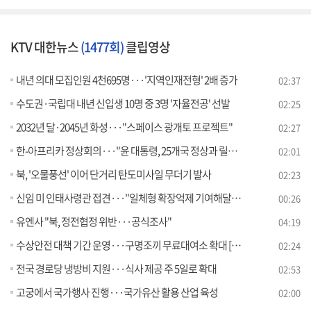
KTV 대한뉴스
(1477회)
클립영상
내년 의대 모집인원 4천695명···'지역인재전형' 2배 증가
02:37
수도권·국립대 내년 신입생 10명 중 3명 '자율전공' 선발
02:25
2032년 달·2045년 화성···"스페이스 광개토 프로젝트"
02:27
한-아프리카 정상회의···"윤 대통령, 25개국 정상과 릴레이 회담"
02:01
북, '오물풍선' 이어 단거리 탄도미사일 무더기 발사
02:23
신임 미 인태사령관 접견···"일체형 확장억제 기여해달라"
00:26
유엔사 "북, 정전협정 위반···공식조사"
04:19
수상안전 대책 기간 운영···구명조끼 무료대여소 확대 [정책현장+]
02:24
전국 경로당 냉방비 지원···식사 제공 주 5일로 확대
02:53
고궁에서 국가행사 진행···국가유산 활용 산업 육성
02:00