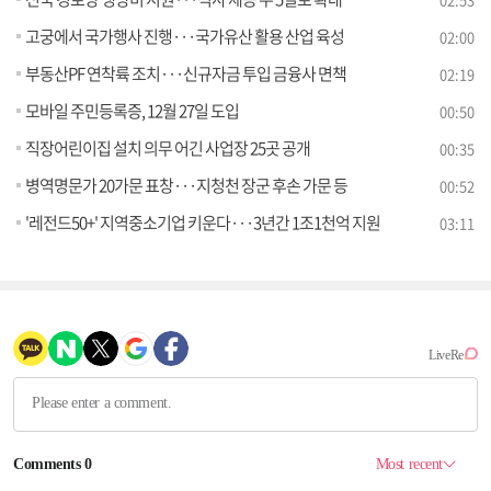
고궁에서 국가행사 진행···국가유산 활용 산업 육성
02:00
부동산PF 연착륙 조치···신규자금 투입 금융사 면책
02:19
모바일 주민등록증, 12월 27일 도입
00:50
직장어린이집 설치 의무 어긴 사업장 25곳 공개
00:35
병역명문가 20가문 표창···지청천 장군 후손 가문 등
00:52
'레전드50+' 지역중소기업 키운다···3년간 1조1천억 지원
03:11