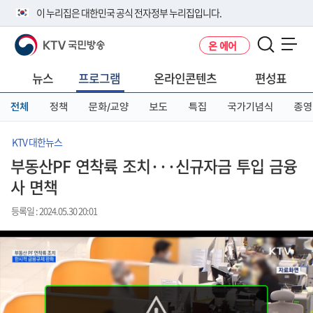
본
메
전
이 누리집은 대한민국 공식 전자정부 누리집입니다.
문
뉴
체
바
바
메
KTV 국민방송
온 에어
로
로
뉴
공식 누리집 주소 확인하기
메뉴 열기
가
가
바
go.kr 주소를 사용하는 누리집은 대한민국 정부기관이 관리하는 누리집입
기
기
로
뉴스
프로그램
온라인콘텐츠
편성표
니다.
가
이밖에 or.kr 또는 .kr등 다른 도메인 주소를 사용하고 있다면 아래 URL에
기
전체
정책
문화/교양
보도
특집
국가기념식
종영
서 도메인 주소를 확인해 보세요
운영중인 공식 누리집보기
KTV 대한뉴스
부동산PF 연착륙 조치···신규자금 투입 금융
사 면책
등록일 : 2024.05.30 20:01