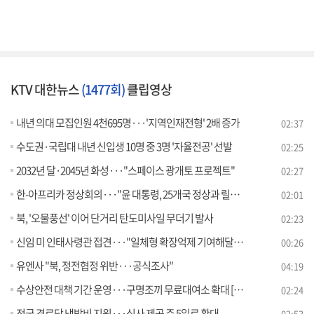
KTV 대한뉴스
(1477회)
클립영상
내년 의대 모집인원 4천695명···'지역인재전형' 2배 증가
02:37
수도권·국립대 내년 신입생 10명 중 3명 '자율전공' 선발
02:25
2032년 달·2045년 화성···"스페이스 광개토 프로젝트"
02:27
한-아프리카 정상회의···"윤 대통령, 25개국 정상과 릴레이 회담"
02:01
북, '오물풍선' 이어 단거리 탄도미사일 무더기 발사
02:23
신임 미 인태사령관 접견···"일체형 확장억제 기여해달라"
00:26
유엔사 "북, 정전협정 위반···공식조사"
04:19
수상안전 대책 기간 운영···구명조끼 무료대여소 확대 [정책현장+]
02:24
전국 경로당 냉방비 지원···식사 제공 주 5일로 확대
02:53