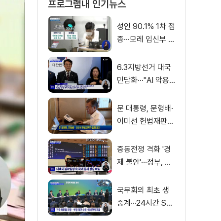
프로그램내 인기뉴스
성인 90.1% 1차 접
종···모레 임신부 사
전예약
6.3지방선거 대국
민담화···"AI 악용
가짜뉴스 처벌"
문 대통령, 문형배·
이미선 헌법재판관
임명 재가
중동전쟁 격화 '경
제 불안'···정부, 금
융·수출입 영향 최
소화
국무회의 최초 생
중계···24시간 SN
S 밀착소통