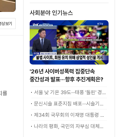
사회분야 인기뉴스
영상보기
'26년 사이버성폭력 집중단속
중간성과 발표···향후 추진계획은?
서울 낮 기온 39도···태풍 '돌핀' 경로 변수
치를
문신시술 표준지침 배포···시술기구, 일회용 사용 후 폐기
제34회 국무회의 이재명 대통령 모두발언
나라의 평화, 국민의 자부심 대체불가 대한민국 이재명 대통령 모두말씀