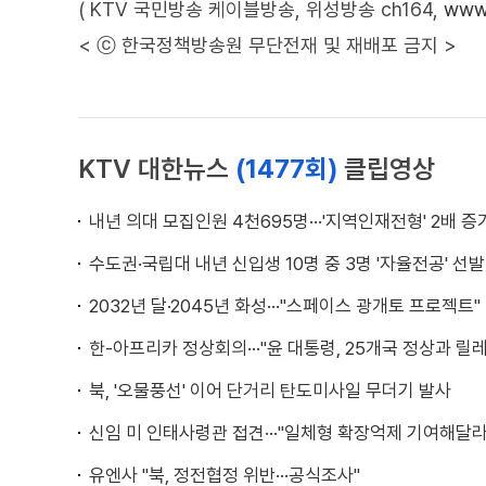
( KTV 국민방송 케이블방송, 위성방송 ch164,
www.
< ⓒ 한국정책방송원 무단전재 및 재배포 금지 >
KTV 대한뉴스
(1477회)
클립영상
내년 의대 모집인원 4천695명···'지역인재전형' 2배 증
수도권·국립대 내년 신입생 10명 중 3명 '자율전공' 선발
2032년 달·2045년 화성···"스페이스 광개토 프로젝트"
한-아프리카 정상회의···"윤 대통령, 25개국 정상과 릴
북, '오물풍선' 이어 단거리 탄도미사일 무더기 발사
신임 미 인태사령관 접견···"일체형 확장억제 기여해달라
유엔사 "북, 정전협정 위반···공식조사"