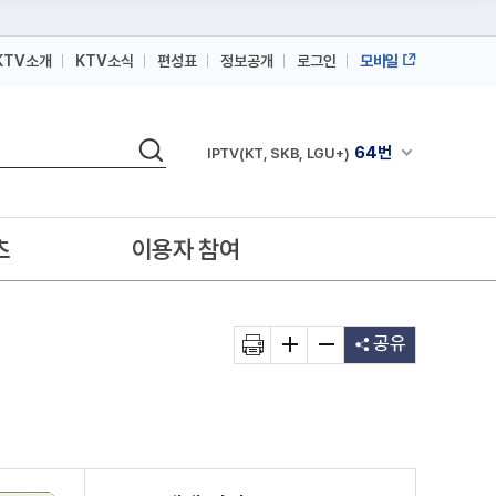
KTV소개
KTV소식
편성표
정보공개
로그인
모바일
164번
스카이라이프
검색
64번
채널안내 펼쳐
IPTV(KT, SKB, LGU+)
164번
스카이라이프
64번
IPTV(KT, SKB, LGU+)
츠
이용자 참여
164번
스카이라이프
공유