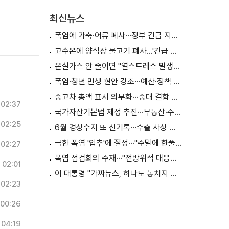
최신뉴스
폭염에 가축·어류 폐사···정부 긴급 지원책 마련
고수온에 양식장 물고기 폐사...'긴급 방류' 지원
온실가스 안 줄이면 "열스트레스 발생일 29배 증가"
폭염·청년 민생 현안 강조···예산·정책 방향 제시
중고차 총액 표시 의무화···중대 결함 시 '계약 해제'
02:37
국가자산기본법 제정 추진···부동산·주식 등 통합 관리
02:25
6월 경상수지 또 신기록···수출 사상 첫 1천억 달러
극한 폭염 '입추'에 절정···"주말에 한풀 꺾인다"
02:27
폭염 점검회의 주재···"전방위적 대응체계 가동"
02:01
이 대통령 "가짜뉴스, 하나도 놓치지 말고 바로잡아야"
02:23
00:26
04:19