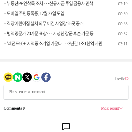
부동산PF 연착륙 조치···신규자금 투입 금융사 면책
02:19
모바일 주민등록증, 12월 27일 도입
00:50
직장어린이집 설치 의무 어긴 사업장 25곳 공개
00:35
병역명문가 20가문 표창···지청천 장군 후손 가문 등
00:52
'레전드50+' 지역중소기업 키운다···3년간 1조1천억 지원
03:11