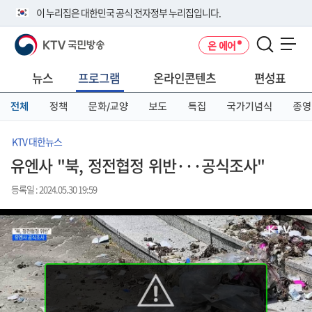
본
메
전
이 누리집은 대한민국 공식 전자정부 누리집입니다.
문
뉴
체
바
바
메
KTV 국민방송
온 에어
로
로
뉴
공식 누리집 주소 확인하기
메뉴 열기
가
가
바
go.kr 주소를 사용하는 누리집은 대한민국 정부기관이 관리하는 누리집입
기
기
로
뉴스
프로그램
온라인콘텐츠
편성표
니다.
가
이밖에 or.kr 또는 .kr등 다른 도메인 주소를 사용하고 있다면 아래 URL에
기
전체
정책
문화/교양
보도
특집
국가기념식
종영
서 도메인 주소를 확인해 보세요
운영중인 공식 누리집보기
KTV 대한뉴스
유엔사 "북, 정전협정 위반···공식조사"
등록일 : 2024.05.30 19:59