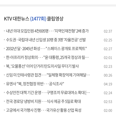
KTV 대한뉴스
(1477회)
클립영상
내년 의대 모집인원 4천695명···'지역인재전형' 2배 증가
02:37
수도권·국립대 내년 신입생 10명 중 3명 '자율전공' 선발
02:25
2032년 달·2045년 화성···"스페이스 광개토 프로젝트"
02:27
한-아프리카 정상회의···"윤 대통령, 25개국 정상과 릴레이 회담"
02:01
북, '오물풍선' 이어 단거리 탄도미사일 무더기 발사
02:23
신임 미 인태사령관 접견···"일체형 확장억제 기여해달라"
00:26
유엔사 "북, 정전협정 위반···공식조사"
04:19
수상안전 대책 기간 운영···구명조끼 무료대여소 확대 [정책현장+]
02:24
전국 경로당 냉방비 지원···식사 제공 주 5일로 확대
02:53
고궁에서 국가행사 진행···국가유산 활용 산업 육성
02:00