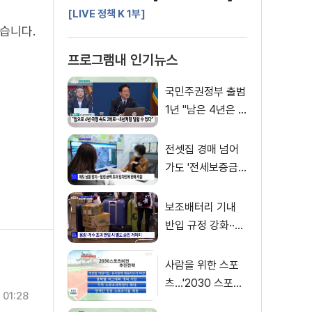
[LIVE 정책 K 1부]
있습니다.
프로그램내 인기뉴스
국민주권정부 출범
1년 "남은 4년은 8
년처럼"
전셋집 경매 넘어
가도 '전세보증금'
먼저 돌려받는다
보조배터리 기내
반입 규정 강화··
·'수량·보관 제한'
사람을 위한 스포
츠…'2030 스포츠
01:28
비전' 공개