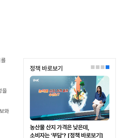
의를
정책 바로보기
0
1
2
3
정을
정보와
농산물 산지 가격은 낮은데,
소비자는 '부담'? [정책 바로보기]