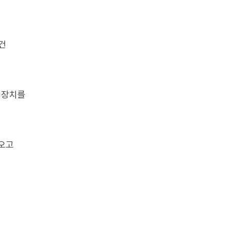
건
 장치를
해오고