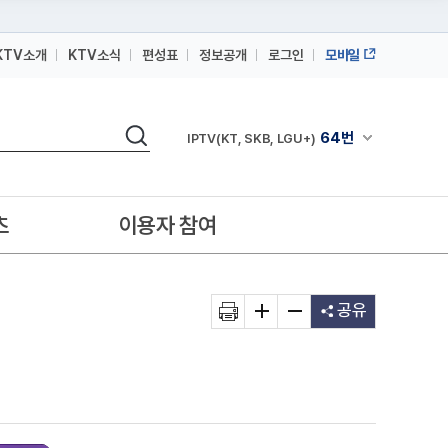
KTV소개
KTV소식
편성표
정보공개
로그인
모바일
164번
스카이라이프
검색
64번
채널안내 펼쳐
IPTV(KT, SKB, LGU+)
164번
스카이라이프
64번
IPTV(KT, SKB, LGU+)
츠
이용자 참여
164번
스카이라이프
공유