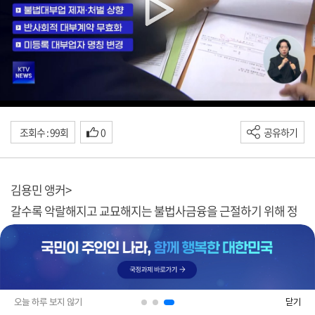
조회수 : 99회
0
공유하기
김용민 앵커>
갈수록 악랄해지고 교묘해지는 불법사금융을 근절하기 위해 정
부가 대부업법 개정에 나섭니다.
김현지 앵커>
무늬만 대부업체인 불법사금융업자를 퇴출하겠다는 계획인데
오늘 하루 보지 않기
닫기