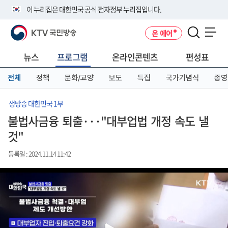
본
메
전
이 누리집은 대한민국 공식 전자정부 누리집입니다.
문
뉴
체
바
바
메
KTV 국민방송
온 에어
로
로
뉴
공식 누리집 주소 확인하기
메뉴 열기
가
가
바
go.kr 주소를 사용하는 누리집은 대한민국 정부기관이 관리하는 누리집입
기
기
로
뉴스
프로그램
온라인콘텐츠
편성표
니다.
가
이밖에 or.kr 또는 .kr등 다른 도메인 주소를 사용하고 있다면 아래 URL에
기
전체
정책
문화/교양
보도
특집
국가기념식
종영
서 도메인 주소를 확인해 보세요
운영중인 공식 누리집보기
생방송 대한민국 1부
불법사금융 퇴출···"대부업법 개정 속도 낼
것"
등록일 : 2024.11.14 11:42