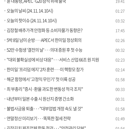
윤 대통령, APEC·G20 참석 위해 출국
19:41
오늘의 날씨 (24. 11. 14. 10시)
01:27
오늘의 핫이슈 (24. 11. 14. 10시)
03:32
김장철 배추가격 안정화 등 소비자물가 동향은?
17:45
5박 8일 남미 순방···APEC서 한미일 정상회의
02:26
52만 수험생 '결전의 날'···의대 증원 후 첫 수능
00:32
"대외 불확실성에 비상 대응"···서비스 산업 66조 원 지원
02:23
한미일 '프리덤 에지' 2차 훈련···미 핵항모 참가
02:14
해군 함정에서 '고정익 무인기' 첫 이륙 성공
01:58
최 부총리 "증시·환율 과도한 변동성 적극 조치"
00:33
내년부터 일본 수출 시 원산지 증명 간소화
00:31
불법사금융 퇴출···"대부업법 개정 속도 낼 것"
01:58
연말정산 미리보기···똑똑한 절세 전략
01:49
김장김치 제조업체 합동 점검···"안전관리 당부"
01:54