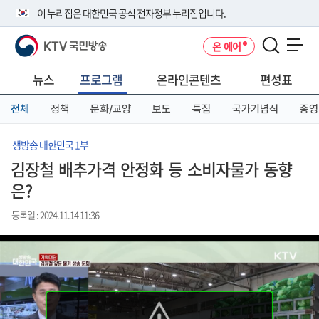
본
메
전
이 누리집은 대한민국 공식 전자정부 누리집입니다.
문
뉴
체
바
바
메
KTV 국민방송
온 에어
로
로
뉴
공식 누리집 주소 확인하기
메뉴 열기
가
가
바
go.kr 주소를 사용하는 누리집은 대한민국 정부기관이 관리하는 누리집입
기
기
로
뉴스
프로그램
온라인콘텐츠
편성표
니다.
가
이밖에 or.kr 또는 .kr등 다른 도메인 주소를 사용하고 있다면 아래 URL에
기
전체
정책
문화/교양
보도
특집
국가기념식
종영
서 도메인 주소를 확인해 보세요
운영중인 공식 누리집보기
생방송 대한민국 1부
김장철 배추가격 안정화 등 소비자물가 동향
은?
등록일 : 2024.11.14 11:36