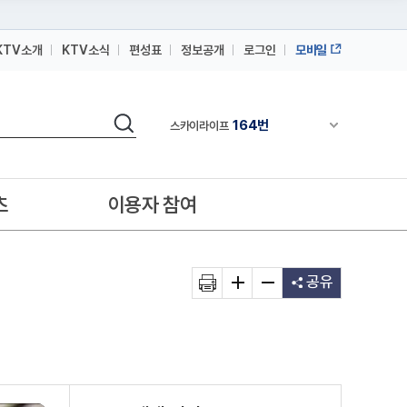
KTV소개
KTV소식
편성표
정보공개
로그인
모바일
164번
스카이라이프
검색
64번
채널안내 펼쳐
IPTV(KT, SKB, LGU+)
164번
스카이라이프
64번
IPTV(KT, SKB, LGU+)
츠
이용자 참여
164번
스카이라이프
공유