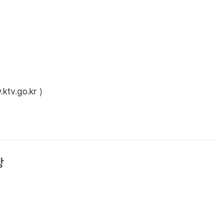
ktv.go.kr
)
상