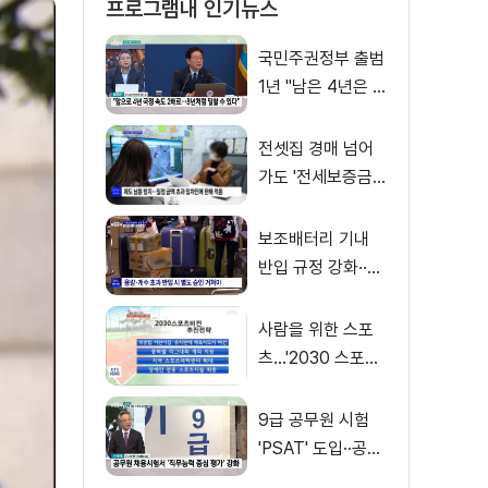
프로그램내 인기뉴스
국민주권정부 출범
1년 "남은 4년은 8
년처럼"
전셋집 경매 넘어
가도 '전세보증금'
먼저 돌려받는다
보조배터리 기내
반입 규정 강화··
·'수량·보관 제한'
사람을 위한 스포
츠…'2030 스포츠
비전' 공개
9급 공무원 시험
'PSAT' 도입··공정
채용 위한 변화는?