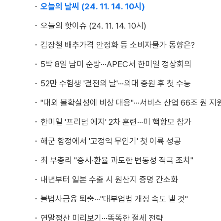
오늘의 날씨 (24. 11. 14. 10시)
오늘의 핫이슈 (24. 11. 14. 10시)
김장철 배추가격 안정화 등 소비자물가 동향은?
5박 8일 남미 순방···APEC서 한미일 정상회의
52만 수험생 '결전의 날'···의대 증원 후 첫 수능
"대외 불확실성에 비상 대응"···서비스 산업 66조 원 지
한미일 '프리덤 에지' 2차 훈련···미 핵항모 참가
해군 함정에서 '고정익 무인기' 첫 이륙 성공
최 부총리 "증시·환율 과도한 변동성 적극 조치"
내년부터 일본 수출 시 원산지 증명 간소화
불법사금융 퇴출···"대부업법 개정 속도 낼 것"
연말정산 미리보기···똑똑한 절세 전략