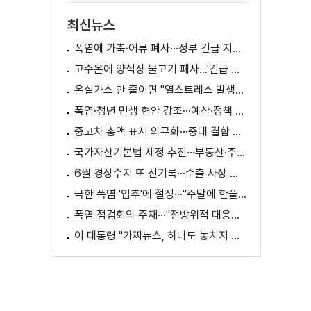
최신뉴스
폭염에 가축·어류 폐사···정부 긴급 지원책 마련
고수온에 양식장 물고기 폐사...'긴급 방류' 지원
온실가스 안 줄이면 "열스트레스 발생일 29배 증가"
폭염·청년 민생 현안 강조···예산·정책 방향 제시
중고차 총액 표시 의무화···중대 결함 시 '계약 해제'
국가자산기본법 제정 추진···부동산·주식 등 통합 관리
6월 경상수지 또 신기록···수출 사상 첫 1천억 달러
극한 폭염 '입추'에 절정···"주말에 한풀 꺾인다"
폭염 점검회의 주재···"전방위적 대응체계 가동"
이 대통령 "가짜뉴스, 하나도 놓치지 말고 바로잡아야"