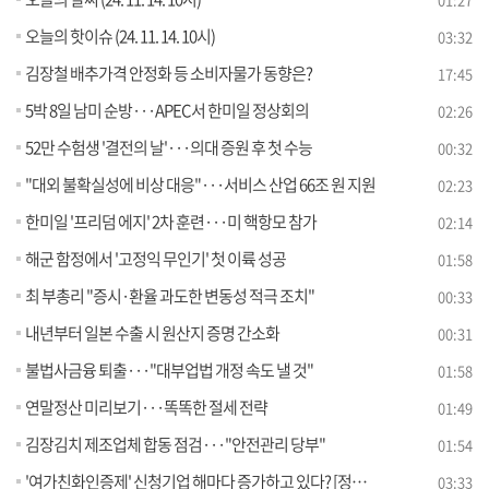
오늘의 핫이슈 (24. 11. 14. 10시)
03:32
김장철 배추가격 안정화 등 소비자물가 동향은?
17:45
5박 8일 남미 순방···APEC서 한미일 정상회의
02:26
52만 수험생 '결전의 날'···의대 증원 후 첫 수능
00:32
"대외 불확실성에 비상 대응"···서비스 산업 66조 원 지원
02:23
한미일 '프리덤 에지' 2차 훈련···미 핵항모 참가
02:14
해군 함정에서 '고정익 무인기' 첫 이륙 성공
01:58
최 부총리 "증시·환율 과도한 변동성 적극 조치"
00:33
내년부터 일본 수출 시 원산지 증명 간소화
00:31
불법사금융 퇴출···"대부업법 개정 속도 낼 것"
01:58
연말정산 미리보기···똑똑한 절세 전략
01:49
김장김치 제조업체 합동 점검···"안전관리 당부"
01:54
'여가친화인증제' 신청기업 해마다 증가하고 있다? [정책 바로보기]
03:33