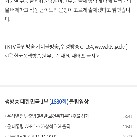
최중철 수능 출제위원장은 이번 수능 출제 방향에 대해 킬러문항
을 배제하고 적정 난이도의 문항이 고르게 출제됐다고 밝혔습니
다.
( KTV 국민방송 케이블방송, 위성방송 ch164,
www.ktv.go.kr
)
< ⓒ 한국정책방송원 무단전재 및 재배포 금지 >
생방송 대한민국 1부
(1680회)
클립영상
윤석열 정부 출범 2년 반 보건복지분야 주요 성과
13:41
윤 대통령, APEC·G20 참석 위해 출국
19:41
오늘의 날씨 (24. 11. 14. 10시)
01:27