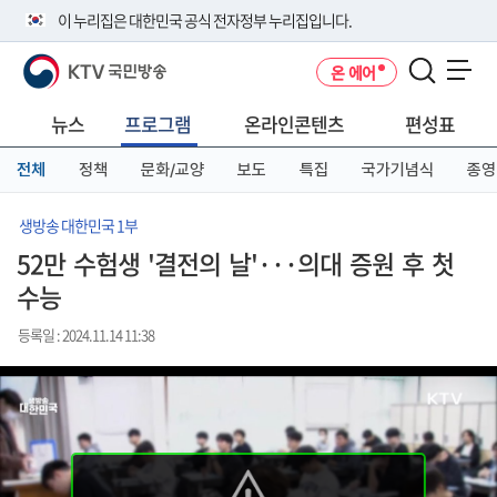
본
메
전
이 누리집은 대한민국 공식 전자정부 누리집입니다.
문
뉴
체
바
바
메
KTV 국민방송
온 에어
로
로
뉴
공식 누리집 주소 확인하기
메뉴 열기
가
가
바
go.kr 주소를 사용하는 누리집은 대한민국 정부기관이 관리하는 누리집입
기
기
로
뉴스
프로그램
온라인콘텐츠
편성표
니다.
가
이밖에 or.kr 또는 .kr등 다른 도메인 주소를 사용하고 있다면 아래 URL에
기
전체
정책
문화/교양
보도
특집
국가기념식
종영
서 도메인 주소를 확인해 보세요
운영중인 공식 누리집보기
생방송 대한민국 1부
52만 수험생 '결전의 날'···의대 증원 후 첫
수능
등록일 : 2024.11.14 11:38