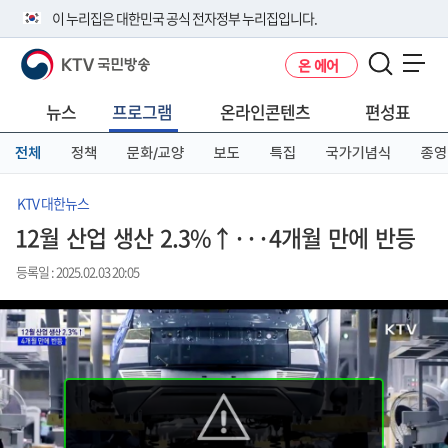
본
메
전
이 누리집은 대한민국 공식 전자정부 누리집입니다.
문
뉴
체
바
바
메
KTV 국민방송
온 에어
로
로
뉴
공식 누리집 주소 확인하기
메뉴 열기
가
가
바
go.kr 주소를 사용하는 누리집은 대한민국 정부기관이 관리하는 누리집입
기
기
로
뉴스
프로그램
온라인콘텐츠
편성표
니다.
가
이밖에 or.kr 또는 .kr등 다른 도메인 주소를 사용하고 있다면 아래 URL에
기
전체
정책
문화/교양
보도
특집
국가기념식
종영
서 도메인 주소를 확인해 보세요
운영중인 공식 누리집보기
KTV 대한뉴스
12월 산업 생산 2.3%↑···4개월 만에 반등
등록일 : 2025.02.03 20:05