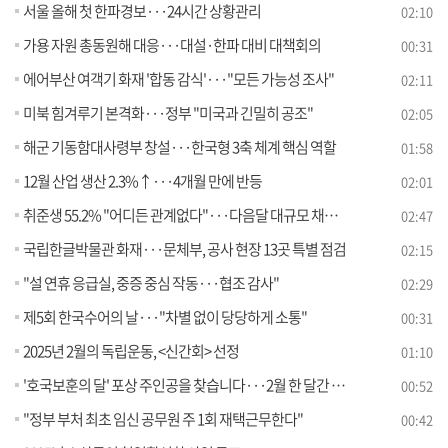
서울 올해 첫 한파경보···24시간 상황관리
02:10
가용 자원 총동원해 대응···대설·한파 대비 대책회의
00:31
에어부산 여객기 화재 '합동 감식'···"모든 가능성 조사"
02:11
미북 힘겨루기 본격화···정부 "미국과 긴밀히 공조"
02:05
해군 기동함대사령부 창설···한국형 3축 체계 핵심 역할
01:58
12월 산업 생산 2.3%↑···4개월 만에 반등
02:01
취준생 55.2% "어디든 관계없다"···다음달 대규모 채용박람회
02:47
국립한글박물관 화재···문체부, 공사 현장 13곳 특별 점검
02:15
"설 연휴 응급실, 중증 중심 작동···협조 감사"
02:29
제5회 한국수어의 날···"차별 없이 당당하게 소통"
00:31
2025년 2월의 독립운동, <신간회> 선정
01:10
'호국보훈의 달' 포상 주인공을 찾습니다···2월 한 달간 신청 접수
00:52
"정부 부처 최초 임신 공무원 주 1회 재택근무한다"
00:42