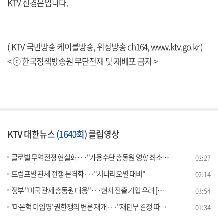
KTV 신경은입니다.
( KTV 국민방송 케이블방송, 위성방송 ch164,
www.ktv.go.kr
)
< ⓒ 한국정책방송원 무단전재 및 재배포 금지 >
KTV 대한뉴스
(1640회)
클립영상
글로벌 무역전쟁 현실화···"가용수단 총동원 영향 최소화"
02:27
트럼프발 관세 전쟁 본격화···"시나리오별 대비"
02:14
정부 "미국 관세 총동원 대응"···현지 진출 기업 우려 [뉴스의맥]
03:54
'마은혁 미임명' 권한쟁의 변론 재개···"재판부 결정 따라야"
01:34