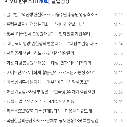
KTV 대한뉴스
(1640회)
클립영상
글로벌 무역전쟁 현실화···"가용수단 총동원 영향 최소화"
02:27
트럼프발 관세 전쟁 본격화···"시나리오별 대비"
02:14
정부 "미국 관세 총동원 대응"···현지 진출 기업 우려 [뉴스의맥]
03:54
'마은혁 미임명' 권한쟁의 변론 재개···"재판부 결정 따라야"
01:34
서울 올해 첫 한파경보···24시간 상황관리
02:10
가용 자원 총동원해 대응···대설·한파 대비 대책회의
00:31
에어부산 여객기 화재 '합동 감식'···"모든 가능성 조사"
02:11
미북 힘겨루기 본격화···정부 "미국과 긴밀히 공조"
02:05
해군 기동함대사령부 창설···한국형 3축 체계 핵심 역할
01:58
12월 산업 생산 2.3%↑···4개월 만에 반등
02:01
취준생 55.2% "어디든 관계없다"···다음달 대규모 채용박람회
02:47
국립한글박물관 화재···문체부, 공사 현장 13곳 특별 점검
02:15