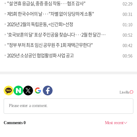
"설 연휴 응급실, 중증 중심 작동···협조 감사"
02:29
제5회 한국수어의 날···"차별 없이 당당하게 소통"
00:31
2025년 2월의 독립운동, <신간회> 선정
01:10
'호국보훈의 달' 포상 주인공을 찾습니다···2월 한 달간 신청 접수
00:52
"정부 부처 최초 임신 공무원 주 1회 재택근무한다"
00:42
2025년 소상공인 협업활성화 사업 공고
00:56