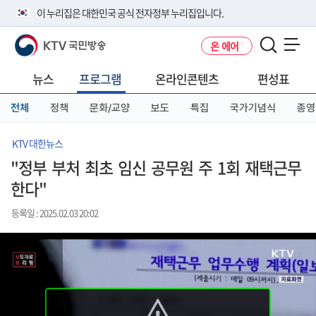
본
메
전
이 누리집은 대한민국 공식 전자정부 누리집입니다.
문
뉴
체
바
바
메
KTV 국민방송
온 에어
로
로
뉴
공식 누리집 주소 확인하기
메뉴 열기
가
가
바
go.kr 주소를 사용하는 누리집은 대한민국 정부기관이 관리하는 누리집입
기
기
로
뉴스
프로그램
온라인콘텐츠
편성표
니다.
가
이밖에 or.kr 또는 .kr등 다른 도메인 주소를 사용하고 있다면 아래 URL에
기
전체
정책
문화/교양
보도
특집
국가기념식
종영
서 도메인 주소를 확인해 보세요
운영중인 공식 누리집보기
KTV 대한뉴스
"정부 부처 최초 임신 공무원 주 1회 재택근무
한다"
등록일 : 2025.02.03 20:02