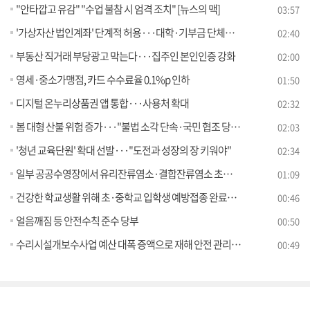
"안타깝고 유감" "수업 불참 시 엄격 조치" [뉴스의 맥]
03:57
'가상자산 법인계좌' 단계적 허용···대학·기부금 단체부터
02:40
부동산 직거래 부당광고 막는다···집주인 본인인증 강화
02:00
영세·중소가맹점, 카드 수수료율 0.1%p 인하
01:50
디지털 온누리상품권 앱 통합···사용처 확대
02:32
봄 대형 산불 위험 증가···"불법 소각 단속·국민 협조 당부"
02:03
'청년 교육단원' 확대 선발···"도전과 성장의 장 키워야"
02:34
일부 공공수영장에서 유리잔류염소·결합잔류염소 초과 검출
01:09
건강한 학교생활 위해 초·중학교 입학생 예방접종 완료해야
00:46
얼음깨짐 등 안전수칙 준수 당부
00:50
수리시설개보수사업 예산 대폭 증액으로 재해 안전 관리 강화
00:49