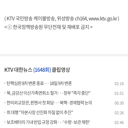
( KTV 국민방송 케이블방송, 위성방송 ch164,
www.ktv.go.kr
)
< ⓒ 한국정책방송원 무단전재 및 재배포 금지 >
KTV 대한뉴스
(1648회)
클립영상
탄핵심판 8차 변론 종료···18일 9차 변론
02:10
북, 금강산 이산가족면회소 철거···정부 "즉각 중단"
01:51
한미외교장관, 뮌헨서 첫 회담···북핵·경제협력 논의
00:30
최 대행 "자본시장 선진화 차질 없이 추진"
02:26
보조배터리 기내 반입 규정 강화···'수량·보관 제한'
02:46