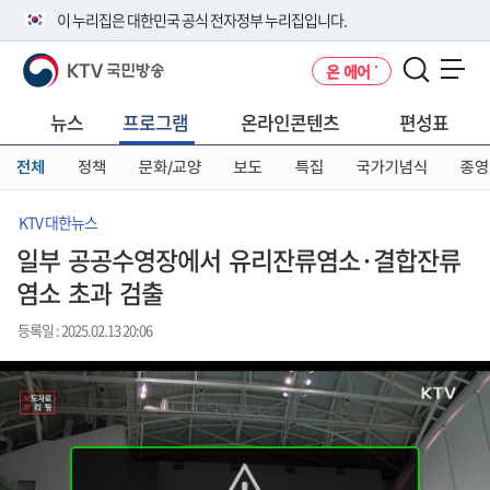
본
메
전
이 누리집은 대한민국 공식 전자정부 누리집입니다.
문
뉴
체
바
바
메
KTV 국민방송
온 에어
로
로
뉴
공식 누리집 주소 확인하기
메뉴 열기
가
가
바
go.kr 주소를 사용하는 누리집은 대한민국 정부기관이 관리하는 누리집입
기
기
로
뉴스
프로그램
온라인콘텐츠
편성표
니다.
가
이밖에 or.kr 또는 .kr등 다른 도메인 주소를 사용하고 있다면 아래 URL에
기
전체
정책
문화/교양
보도
특집
국가기념식
종영
서 도메인 주소를 확인해 보세요
운영중인 공식 누리집보기
KTV 대한뉴스
일부 공공수영장에서 유리잔류염소·결합잔류
염소 초과 검출
등록일 : 2025.02.13 20:06