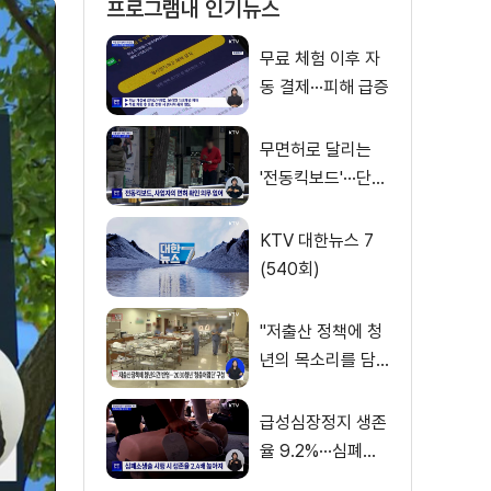
프로그램내 인기뉴스
무료 체험 이후 자
동 결제···피해 급증
무면허로 달리는
'전동킥보드'···단속
사각지대
KTV 대한뉴스 7
(540회)
"저출산 정책에 청
년의 목소리를 담
다"
급성심장정지 생존
율 9.2%···심폐소
생술 하면 2배 ↑