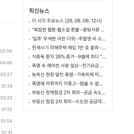
최신뉴스
이 시각 주요뉴스 (26. 08. 08. 12시)
"복잡한 웹툰·웹소설 환불···증빙서류 요구까지"
'입추' 무색한 극한 더위···주말엔 비·소나기
전세사기 피해주택 매입 1만 호 돌파···피해 지원 속도
02:56
식중독 환자 28% 증가···9월에 최다 "입추 방심 금물"
04:06
폭염 속 에어컨 사용 일상···전기요금 줄이려면?
02:37
농축산 현장 덮친 폭염···가축피해 이틀 새 28만 마리↑
폭염에 악취까지 이중고···멈출 수 없는 필수노동
01:38
부동산 정책점검 2차 회의···공급 속도전 본격화하나
02:22
부동산 점검 2차 회의···수도권 공급대책 논의
01:53
01:54
02:31