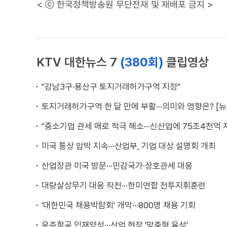
< ⓒ 한국정책방송원 무단전재 및 재배포 금지 >
KTV 대한뉴스 7
(380회)
클립영상
"강남3구·용산구 토지거래허가구역 지정"
토지거래허가구역 한 달 만에 부활···의미와 영향은? [뉴
"중소기업 관세 애로 적극 해소···신산업에 75조4천억 
미국 통상 압박 지속···산업부, 기업 대상 설명회 개최
산업장관 미국 방문···민감국가·상호관세 대응
대량살상무기 대응 작전···한미연합 전투지휘훈련
'대한민국 채용박람회' 개막···800명 채용 기회
우주항공 인재양성···산업 현장 '맞춤형 육성'