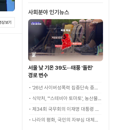
사회분야 인기뉴스
영상보기
서울 낮 기온 39도···태풍 '돌핀'
경로 변수
'26년 사이버성폭력 집중단속 중간성과 발표···향후 추진계획은?
식약처, "'스테비아 토마토', 농산물 아닌 가공식품"
제34회 국무회의 이재명 대통령 모두발언
나라의 평화, 국민의 자부심 대체불가 대한민국 이재명 대통령 모두말씀