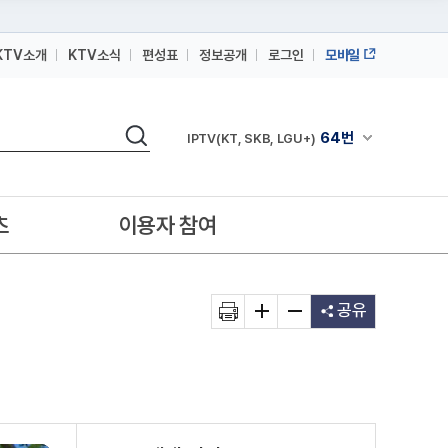
KTV소개
KTV소식
편성표
정보공개
로그인
모바일
164번
스카이라이프
검색
64번
채널안내 펼쳐
IPTV(KT, SKB, LGU+)
164번
스카이라이프
64번
IPTV(KT, SKB, LGU+)
츠
이용자 참여
164번
스카이라이프
공유