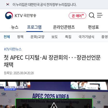
본
메
전
이 누리집은 대한민국 공식 전자정부 누리집입니다.
문
뉴
체
바
바
메
KTV 국민방송
온 에어
로
로
뉴
공식 누리집 주소 확인하기
메뉴 열기
가
가
바
go.kr 주소를 사용하는 누리집은 대한민국 정부기관이 관리하는 누리집입
기
기
로
뉴스
프로그램
온라인콘텐츠
편성표
니다.
가
이밖에 or.kr 또는 .kr등 다른 도메인 주소를 사용하고 있다면 아래 URL에
기
전체
정책
문화/교양
보도
특집
국가기념식
종영
서 도메인 주소를 확인해 보세요
운영중인 공식 누리집보기
KTV 대한뉴스
첫 APEC 디지털·AI 장관회의···장관선언문
채택
등록일 : 2025.08.04 20:28