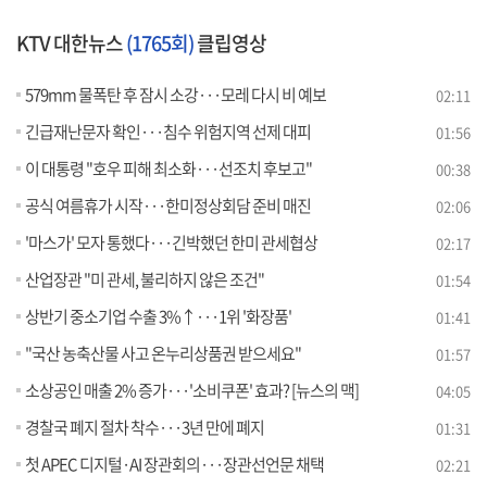
KTV 대한뉴스
(1765회)
클립영상
579mm 물폭탄 후 잠시 소강···모레 다시 비 예보
02:11
긴급재난문자 확인···침수 위험지역 선제 대피
01:56
이 대통령 "호우 피해 최소화···선조치 후보고"
00:38
공식 여름휴가 시작···한미정상회담 준비 매진
02:06
'마스가' 모자 통했다···긴박했던 한미 관세협상
02:17
산업장관 "미 관세, 불리하지 않은 조건"
01:54
상반기 중소기업 수출 3%↑···1위 '화장품'
01:41
"국산 농축산물 사고 온누리상품권 받으세요"
01:57
소상공인 매출 2% 증가···'소비쿠폰' 효과? [뉴스의 맥]
04:05
경찰국 폐지 절차 착수···3년 만에 폐지
01:31
첫 APEC 디지털·AI 장관회의···장관선언문 채택
02:21