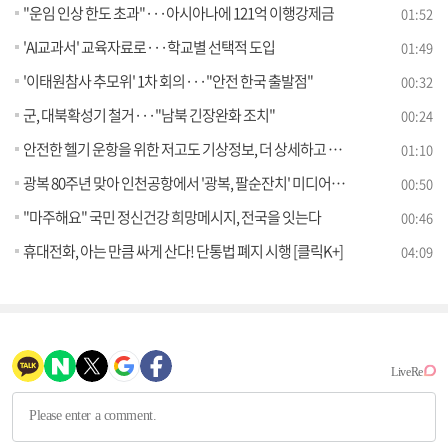
"운임 인상 한도 초과"···아시아나에 121억 이행강제금
01:52
'AI교과서' 교육자료로···학교별 선택적 도입
01:49
'이태원참사 추모위' 1차 회의···"안전 한국 출발점"
00:32
군, 대북확성기 철거···"남북 긴장완화 조치"
00:24
안전한 헬기 운항을 위한 저고도 기상정보, 더 상세하고 똑똑하게 바뀐다!
01:10
광복 80주년 맞아 인천공항에서 '광복, 팔순잔치' 미디어아트 신규 상영
00:50
"마주해요" 국민 정신건강 희망메시지, 전국을 잇는다
00:46
휴대전화, 아는 만큼 싸게 산다! 단통법 폐지 시행 [클릭K+]
04:09