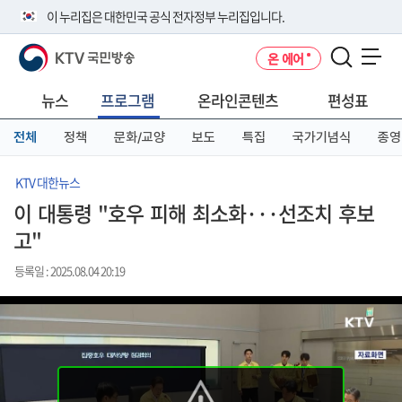
본
메
전
이 누리집은 대한민국 공식 전자정부 누리집입니다.
문
뉴
체
바
바
메
KTV 국민방송
온 에어
로
로
뉴
공식 누리집 주소 확인하기
메뉴 열기
가
가
바
go.kr 주소를 사용하는 누리집은 대한민국 정부기관이 관리하는 누리집입
기
기
로
뉴스
프로그램
온라인콘텐츠
편성표
니다.
가
이밖에 or.kr 또는 .kr등 다른 도메인 주소를 사용하고 있다면 아래 URL에
기
전체
정책
문화/교양
보도
특집
국가기념식
종영
서 도메인 주소를 확인해 보세요
운영중인 공식 누리집보기
KTV 대한뉴스
이 대통령 "호우 피해 최소화···선조치 후보
고"
등록일 : 2025.08.04 20:19