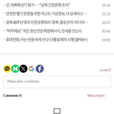
군, 대북확성기 철거···"남북 긴장완화 조치"
00:24
안전한 헬기 운항을 위한 저고도 기상정보, 더 상세하고 똑똑하게 바뀐다!
01:10
광복 80주년 맞아 인천공항에서 '광복, 팔순잔치' 미디어아트 신규 상영
00:50
"마주해요" 국민 정신건강 희망메시지, 전국을 잇는다
00:46
휴대전화, 아는 만큼 싸게 산다! 단통법 폐지 시행 [클릭K+]
04:09