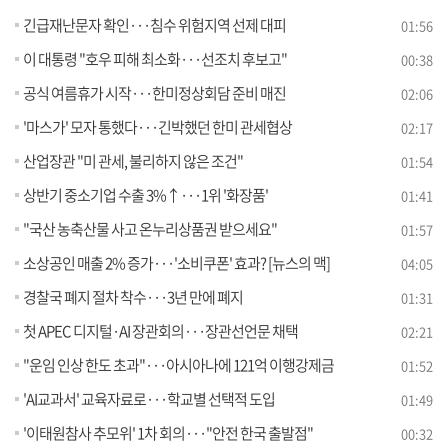
긴급재난문자 확인···침수 위험지역 선제 대피
01:56
이 대통령 "호우 피해 최소화···선조치 후보고"
00:38
공식 여름휴가 시작···한미정상회담 준비 매진
02:06
'마스가' 모자 통했다···긴박했던 한미 관세협상
02:17
산업장관 "미 관세, 불리하지 않은 조건"
01:54
상반기 중소기업 수출 3%↑···1위 '화장품'
01:41
"국산 농축산물 사고 온누리상품권 받으세요"
01:57
소상공인 매출 2% 증가···'소비쿠폰' 효과? [뉴스의 맥]
04:05
경찰국 폐지 절차 착수···3년 만에 폐지
01:31
첫 APEC 디지털·AI 장관회의···장관선언문 채택
02:21
"운임 인상 한도 초과"···아시아나에 121억 이행강제금
01:52
'AI교과서' 교육자료로···학교별 선택적 도입
01:49
'이태원참사 추모위' 1차 회의···"안전 한국 출발점"
00:32