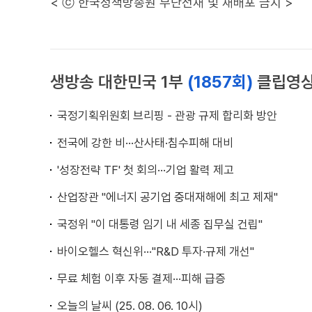
< ⓒ 한국정책방송원 무단전재 및 재배포 금지 >
생방송 대한민국 1부
(1857회)
클립영
국정기획위원회 브리핑 - 관광 규제 합리화 방안
전국에 강한 비···산사태·침수피해 대비
'성장전략 TF' 첫 회의···기업 활력 제고
산업장관 "에너지 공기업 중대재해에 최고 제재"
국정위 "이 대통령 임기 내 세종 집무실 건립"
바이오헬스 혁신위···"R&D 투자·규제 개선"
무료 체험 이후 자동 결제···피해 급증
오늘의 날씨 (25. 08. 06. 10시)