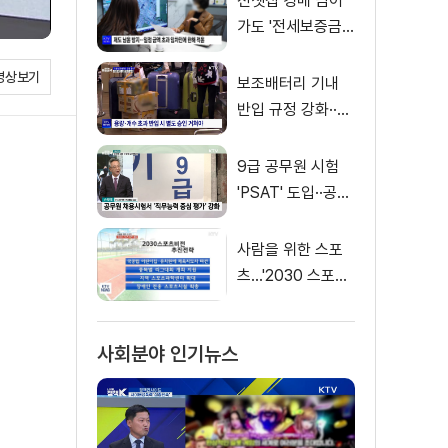
전셋집 경매 넘어
가도 '전세보증금'
먼저 돌려받는다
영상보기
보조배터리 기내
반입 규정 강화··
·'수량·보관 제한'
9급 공무원 시험
'PSAT' 도입··공정
채용 위한 변화는?
사람을 위한 스포
츠…'2030 스포츠
비전' 공개
사회분야 인기뉴스