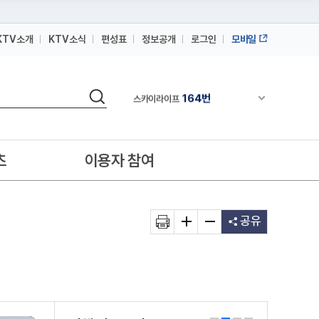
KTV소개
KTV소식
편성표
정보공개
로그인
모바일
164번
스카이라이프
64번
IPTV(KT, SKB, LGU+)
검색
164번
채널안내 펼쳐
스카이라이프
64번
IPTV(KT, SKB, LGU+)
164번
스카이라이프
츠
이용자 참여
공유