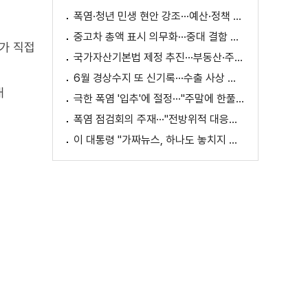
폭염·청년 민생 현안 강조···예산·정책 방향 제시
중고차 총액 표시 의무화···중대 결함 시 '계약 해제'
가 직접
국가자산기본법 제정 추진···부동산·주식 등 통합 관리
6월 경상수지 또 신기록···수출 사상 첫 1천억 달러
내
극한 폭염 '입추'에 절정···"주말에 한풀 꺾인다"
폭염 점검회의 주재···"전방위적 대응체계 가동"
이 대통령 "가짜뉴스, 하나도 놓치지 말고 바로잡아야"