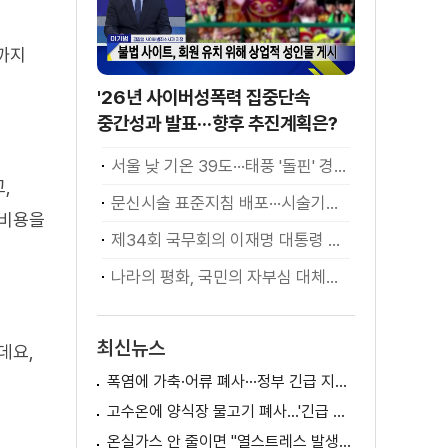
년까지
'26년 사이버성폭력 집중단속
중간성과 발표···향후 추진계획은?
서울 낮 기온 39도···태풍 '돌핀' 경로 변수
,
문신시술 표준지침 배포···시술기구, 일회용 사용 후 폐기
 비용을
제34회 국무회의 이재명 대통령 모두발언
나라의 평화, 국민의 자부심 대체불가 대한민국 이재명 대통령 모두말씀
최신뉴스
데요,
폭염에 가축·어류 폐사···정부 긴급 지원책 마련
고수온에 양식장 물고기 폐사...'긴급 방류' 지원
온실가스 안 줄이면 "열스트레스 발생일 29배 증가"