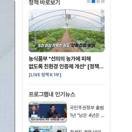
정책 바로보기
0
1
2
3
농식품부 "선의의 농가에 피해
없도록 친환경 인증제 개선" [정책
바로보기]
[LIVE 정책 K 1부]
프로그램내 인기뉴스
국민주권정부 출범
1년 "남은 4년은 8
년처럼"