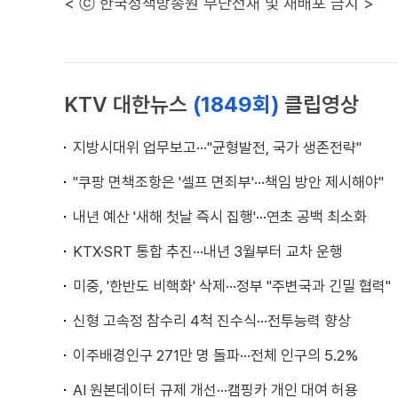
< ⓒ 한국정책방송원 무단전재 및 재배포 금지 >
KTV 대한뉴스
(1849회)
클립영상
지방시대위 업무보고···"균형발전, 국가 생존전략"
"쿠팡 면책조항은 '셀프 면죄부'···책임 방안 제시해야"
내년 예산 '새해 첫날 즉시 집행'···연초 공백 최소화
KTX·SRT 통합 추진···내년 3월부터 교차 운행
미중, '한반도 비핵화' 삭제···정부 "주변국과 긴밀 협력"
신형 고속정 참수리 4척 진수식···전투능력 향상
이주배경인구 271만 명 돌파···전체 인구의 5.2%
AI 원본데이터 규제 개선···캠핑카 개인 대여 허용