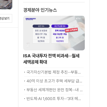
소화
경제분야 인기뉴스
영상보기
ISA 국내투자 전액 비과세···월세
세액공제 확대
국가자산기본법 제정 추진···부동산·주식 등 통합 관리
40억 이상 초고가 주택 세부담 급증···실수요자 보호 강화
부동산 세제개편안 완전 정복···내 세금 어떻게 달라지나? [K-정책 사용법]
반도체·AI 1,600조 투자···'3대 메가프로젝트' 속도