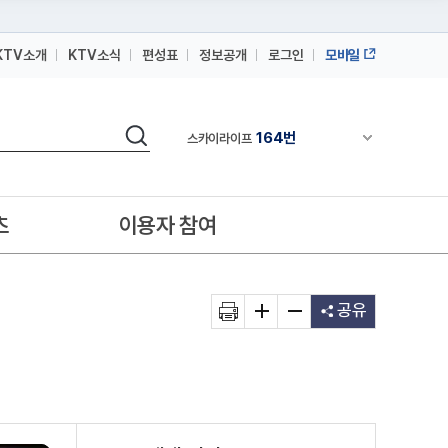
KTV소개
KTV소식
편성표
정보공개
로그인
모바일
164번
스카이라이프
검색
64번
채널안내 펼쳐
IPTV(KT, SKB, LGU+)
164번
스카이라이프
64번
IPTV(KT, SKB, LGU+)
츠
이용자 참여
164번
스카이라이프
공유