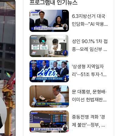
프로그램내 인기뉴스
6.3지방선거 대국
민담화···"AI 악용
가짜뉴스 처벌"
성인 90.1% 1차 접
종···모레 임신부 사
전예약
'상생형 지역일자
리'···51조 투자·13
만 명 고용
문 대통령, 문형배·
이미선 헌법재판관
임명 재가
중동전쟁 격화 '경
제 불안'···정부, 금
융·수출입 영향 최