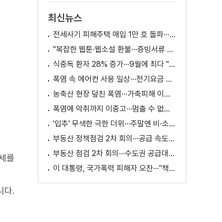
최신뉴스
전세사기 피해주택 매입 1만 호 돌파···피해 지원 속도
"복잡한 웹툰·웹소설 환불···증빙서류 요구까지"
식중독 환자 28% 증가···9월에 최다 "입추 방심 금물"
폭염 속 에어컨 사용 일상···전기요금 줄이려면?
농축산 현장 덮친 폭염···가축피해 이틀 새 28만 마리↑
폭염에 악취까지 이중고···멈출 수 없는 필수노동
'입추' 무색한 극한 더위···주말엔 비·소나기
부동산 정책점검 2차 회의···공급 속도전 본격화하나
부동산 점검 2차 회의···수도권 공급대책 논의
시세를
이 대통령, 국가폭력 피해자 오찬···"책임지고 치유"
니다.