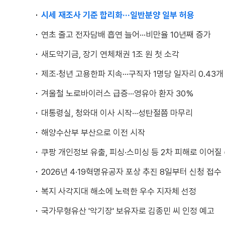
시세 재조사 기준 합리화···일반분양 일부 허용
연초 줄고 전자담배 흡연 늘어···비만율 10년째 증가
새도약기금, 장기 연체채권 1조 원 첫 소각
제조·청년 고용한파 지속···구직자 1명당 일자리 0.43개
겨울철 노로바이러스 급증···영유아 환자 30%
대통령실, 청와대 이사 시작···성탄절쯤 마무리
해양수산부 부산으로 이전 시작
쿠팡 개인정보 유출, 피싱·스미싱 등 2차 피해로 이어질 
2026년 4·19혁명유공자 포상 추진 8일부터 신청 접수
복지 사각지대 해소에 노력한 우수 지자체 선정
국가무형유산 '악기장' 보유자로 김종민 씨 인정 예고