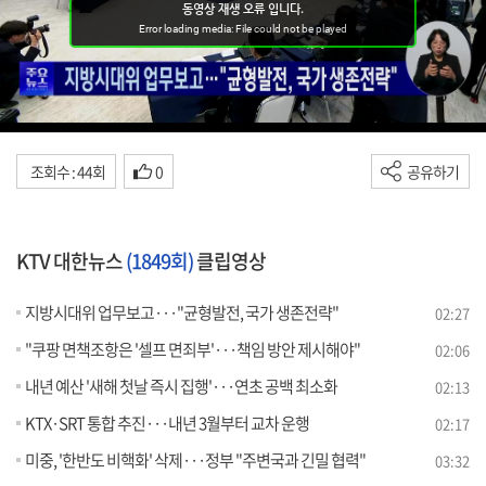
조회수 : 44회
0
공유하기
KTV 대한뉴스
(1849회)
클립영상
지방시대위 업무보고···"균형발전, 국가 생존전략"
02:27
"쿠팡 면책조항은 '셀프 면죄부'···책임 방안 제시해야"
02:06
내년 예산 '새해 첫날 즉시 집행'···연초 공백 최소화
02:13
KTX·SRT 통합 추진···내년 3월부터 교차 운행
02:17
미중, '한반도 비핵화' 삭제···정부 "주변국과 긴밀 협력"
03:32