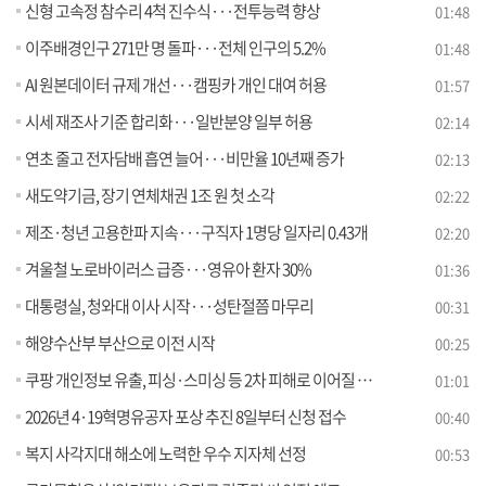
신형 고속정 참수리 4척 진수식···전투능력 향상
01:48
이주배경인구 271만 명 돌파···전체 인구의 5.2%
01:48
AI 원본데이터 규제 개선···캠핑카 개인 대여 허용
01:57
시세 재조사 기준 합리화···일반분양 일부 허용
02:14
연초 줄고 전자담배 흡연 늘어···비만율 10년째 증가
02:13
새도약기금, 장기 연체채권 1조 원 첫 소각
02:22
제조·청년 고용한파 지속···구직자 1명당 일자리 0.43개
02:20
겨울철 노로바이러스 급증···영유아 환자 30%
01:36
대통령실, 청와대 이사 시작···성탄절쯤 마무리
00:31
해양수산부 부산으로 이전 시작
00:25
쿠팡 개인정보 유출, 피싱·스미싱 등 2차 피해로 이어질 수 있어 '방심은 금물'
01:01
2026년 4·19혁명유공자 포상 추진 8일부터 신청 접수
00:40
복지 사각지대 해소에 노력한 우수 지자체 선정
00:53