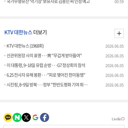
국가무형유산 '악기장' 보유자로 김종민 씨 인정 예고
00:59
KTV 대한뉴스
더보기
KTV 대한뉴스 (1968회)
2026.06.05
선관위원장 사의 표명···靑 "무겁게 받아들여"
2026.06.05
이 대통령, 9~18일 유럽 순방···G7 정상회의 참석
2026.06.05
6.25 전사자 유해 봉환···"피로 맺어진 한미동맹"
2026.06.05
시진핑, 8~9일 방북···정부 "한반도평화 기여 희망"
2026.06.05