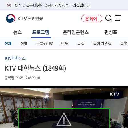
본
메
전
이 누리집은 대한민국 공식 전자정부 누리집입니다.
문
뉴
체
바
바
메
KTV 국민방송
온 에어
로
로
뉴
공식 누리집 주소 확인하기
메뉴 열기
가
가
바
go.kr 주소를 사용하는 누리집은 대한민국 정부기관이 관리하는 누리집입
기
기
로
뉴스
프로그램
온라인콘텐츠
편성표
니다.
가
이밖에 or.kr 또는 .kr등 다른 도메인 주소를 사용하고 있다면 아래 URL에
기
전체
정책
문화/교양
보도
특집
국가기념식
종영
서 도메인 주소를 확인해 보세요
운영중인 공식 누리집보기
KTV 대한뉴스
KTV 대한뉴스 (1849회)
등록일 : 2025.12.08 20:10