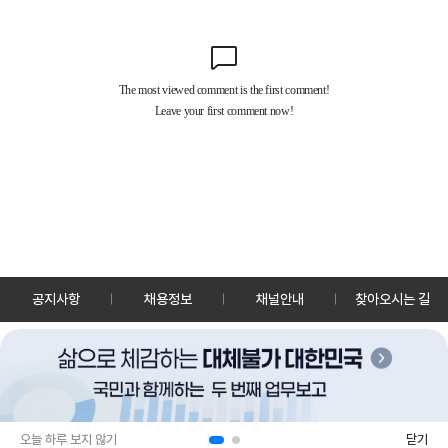
공지사항
채용정보
채널안내
찾아오시는 길
30128 세종특별자치시 정부2청사로 13 한국정책방송원 KTV
TEL: 044-204-8000
Copyrightⓒ KTV 국민방송 All Rights Reserved.
PC버전
앱 다운로드
오늘 하루 보지 않기
닫기