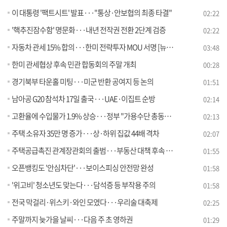
이 대통령 '팩트시트' 발표···"통상·안보협의 최종 타결"
02:22
'핵추진잠수함' 명문화···내년 전작권 전환 2단계 검증
02:22
자동차 관세 15% 합의···한미 전략투자 MOU 서명 [뉴스의 맥]
03:48
한미 관세협상 후속 민관 합동회의 주말 개최
00:28
경기북부 타운홀 미팅···미군 반환 공여지 등 논의
01:51
남아공 G20 참석차 17일 출국···UAE·이집트 순방
02:14
고환율에 수입물가 1.9% 상승···정부 "가용수단 총동원 대응"
02:13
주택 소유자 35만 명 증가···상·하위 집값 44배 격차
02:07
주택공급촉진 관계장관회의 출범···부동산 대책 후속 논의
01:55
오픈뱅킹도 '안심차단'···보이스피싱 안전망 완성
01:58
'위고비' 청소년도 맞는다···담석증 등 부작용 주의
01:58
전국 막걸리·위스키·와인 모였다···우리술 대축제
02:25
주말까지 늦가을 날씨···다음 주 초 영하권
01:29