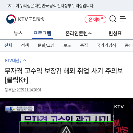
본
메
전
이 누리집은 대한민국 공식 전자정부 누리집입니다.
문
뉴
체
바
바
메
KTV 국민방송
온 에어
로
로
뉴
공식 누리집 주소 확인하기
메뉴 열기
가
가
바
go.kr 주소를 사용하는 누리집은 대한민국 정부기관이 관리하는 누리집입
기
기
로
뉴스
프로그램
온라인콘텐츠
편성표
니다.
가
이밖에 or.kr 또는 .kr등 다른 도메인 주소를 사용하고 있다면 아래 URL에
기
전체
정책
문화/교양
보도
특집
국가기념식
종영
서 도메인 주소를 확인해 보세요
운영중인 공식 누리집보기
KTV 대한뉴스
무자격 고수익 보장?! 해외 취업 사기 주의보
[클릭K+]
등록일 : 2025.11.14 20:01