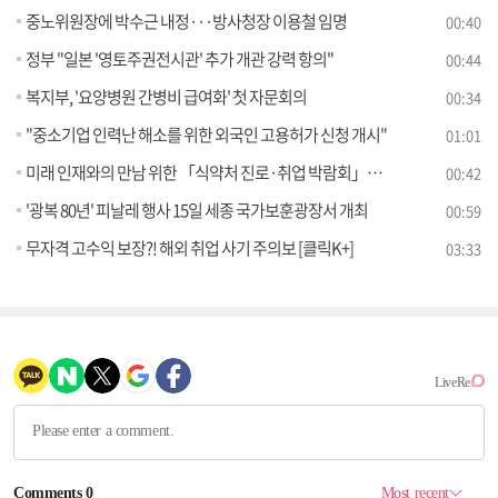
중노위원장에 박수근 내정···방사청장 이용철 임명
00:40
정부 "일본 '영토주권전시관' 추가 개관 강력 항의"
00:44
복지부, '요양병원 간병비 급여화' 첫 자문회의
00:34
"중소기업 인력난 해소를 위한 외국인 고용허가 신청 개시"
01:01
미래 인재와의 만남 위한 「식약처 진로·취업 박람회」개최
00:42
'광복 80년' 피날레 행사 15일 세종 국가보훈광장서 개최
00:59
무자격 고수익 보장?! 해외 취업 사기 주의보 [클릭K+]
03:33