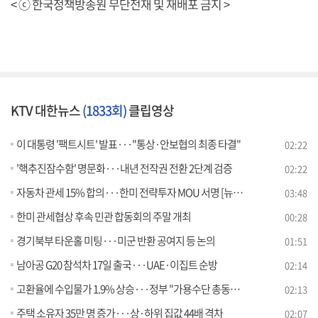
< ⓒ 한국정책방송원 무단전재 및 재배포 금지 >
KTV 대한뉴스
(1833회)
클립영상
이 대통령 '팩트시트' 발표···"통상·안보협의 최종 타결"
02:22
'핵추진잠수함' 명문화···내년 전작권 전환 2단계 검증
02:22
자동차 관세 15% 합의···한미 전략투자 MOU 서명 [뉴스의 맥]
03:48
한미 관세협상 후속 민관 합동회의 주말 개최
00:28
경기북부 타운홀 미팅···미군 반환 공여지 등 논의
01:51
남아공 G20 참석차 17일 출국···UAE·이집트 순방
02:14
고환율에 수입물가 1.9% 상승···정부 "가용수단 총동원 대응"
02:13
주택 소유자 35만 명 증가···상·하위 집값 44배 격차
02:07