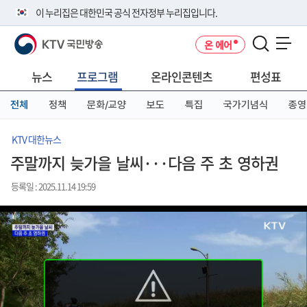
본
메
전
이 누리집은 대한민국 공식 전자정부 누리집입니다.
문
뉴
체
바
바
메
KTV 국민방송
온 에어
로
로
뉴
공식 누리집 주소 확인하기
메뉴 열기
가
가
바
go.kr 주소를 사용하는 누리집은 대한민국 정부기관이 관리하는 누리집입
기
기
로
뉴스
프로그램
온라인콘텐츠
편성표
니다.
가
이밖에 or.kr 또는 .kr등 다른 도메인 주소를 사용하고 있다면 아래 URL에
기
전체
정책
문화/교양
보도
특집
국가기념식
종영
서 도메인 주소를 확인해 보세요
운영중인 공식 누리집보기
KTV 대한뉴스
주말까지 늦가을 날씨···다음 주 초 영하권
등록일 : 2025.11.14 19:59