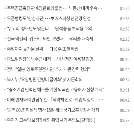
주택공급촉진 관계장관회의 출범···부동산 대책 후속 논의
01:55
오픈뱅킹도 '안심차단'···보이스피싱 안전망 완성
01:58
'위고비' 청소년도 맞는다···담석증 등 부작용 주의
01:58
전국 막걸리·위스키·와인 모였다···우리술 대축제
02:25
주말까지 늦가을 날씨···다음 주 초 영하권
01:29
중노위원장에 박수근 내정···방사청장 이용철 임명
00:40
정부 "일본 '영토주권전시관' 추가 개관 강력 항의"
00:44
복지부, '요양병원 간병비 급여화' 첫 자문회의
00:34
"중소기업 인력난 해소를 위한 외국인 고용허가 신청 개시"
01:01
미래 인재와의 만남 위한 「식약처 진로·취업 박람회」개최
00:42
'광복 80년' 피날레 행사 15일 세종 국가보훈광장서 개최
00:59
무자격 고수익 보장?! 해외 취업 사기 주의보 [클릭K+]
03:33