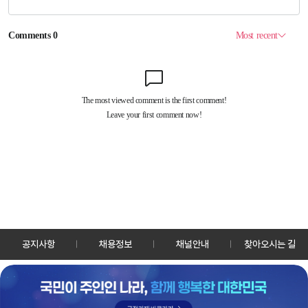
공지사항
채용정보
채널안내
찾아오시는 길
30128 세종특별자치시 정부2청사로 13 한국정책방송원 KTV
TEL: 044-204-8000
Copyrightⓒ KTV 국민방송 All Rights Reserved.