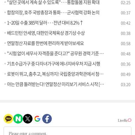
"살던 곳에서 계속 살 수 있도록"···통합돌봄 지원 확대
02:25
합참의장, 호주 국방총장과 통화···군사협력 강화 논의
00:37
1~20일 수출 385억 달러···전년 대비 8.2%↑
00:42
배드민턴 안세영, 대한민국체육상 경기상 수상
00:38
연말정산 자료를 한번에 편리하게 받아보세요
00:58
"시험 없이 세무사 자격증을 준다고?" 공무원 경력 기준 엄격히 해석해야
00:48
기초수급가구 중 다자녀가구에 에너지바우처 지급 시행
00:36
로봇이 뛰고, 춤추고, 복싱까지! 국립중앙과학관에서 첨단기술이 공연이 된다
00:49
아는 만큼 돌려받는다! 연말정산 미리보기 서비스 시작 [클릭K+]
03:20