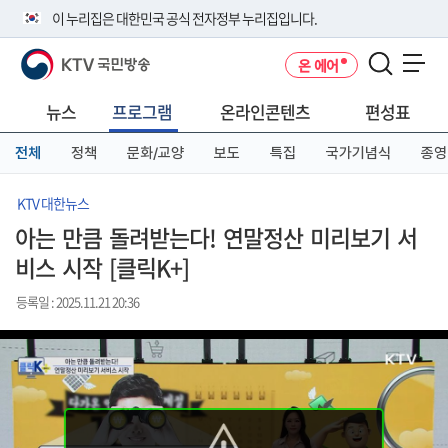
본
메
전
이 누리집은 대한민국 공식 전자정부 누리집입니다.
문
뉴
체
바
바
메
KTV 국민방송
온 에어
로
로
뉴
공식 누리집 주소 확인하기
메뉴 열기
가
가
바
go.kr 주소를 사용하는 누리집은 대한민국 정부기관이 관리하는 누리집입
기
기
로
뉴스
프로그램
온라인콘텐츠
편성표
니다.
가
이밖에 or.kr 또는 .kr등 다른 도메인 주소를 사용하고 있다면 아래 URL에
기
전체
정책
문화/교양
보도
특집
국가기념식
종영
서 도메인 주소를 확인해 보세요
운영중인 공식 누리집보기
KTV 대한뉴스
아는 만큼 돌려받는다! 연말정산 미리보기 서
비스 시작 [클릭K+]
등록일 : 2025.11.21 20:36