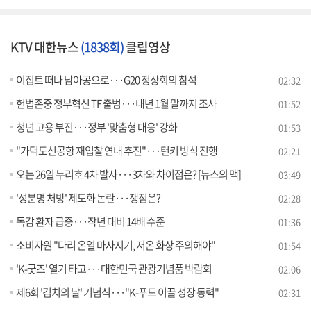
KTV 대한뉴스
(1838회)
클립영상
이집트 떠나 남아공으로···G20 정상회의 참석
02:32
헌법존중 정부혁신 TF 출범···내년 1월 말까지 조사
01:52
청년 고용 부진···정부 '맞춤형 대응' 강화
01:53
"가덕도신공항 재입찰 연내 추진"···턴키 방식 진행
02:21
오는 26일 누리호 4차 발사···3차와 차이점은? [뉴스의 맥]
03:49
'성분명 처방' 제도화 논란···쟁점은?
02:28
독감 환자 급증···작년 대비 14배 수준
01:36
소비자원 "다리 온열 마사지기, 저온 화상 주의해야"
01:54
'K-굿즈' 열기 타고···대한민국 관광기념품 박람회
02:06
제6회 '김치의 날' 기념식···"K-푸드 이끌 성장 동력"
02:31