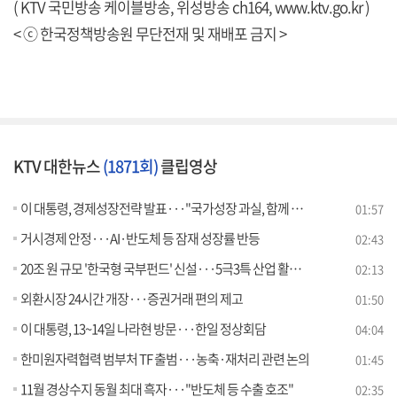
( KTV 국민방송 케이블방송, 위성방송 ch164,
www.ktv.go.kr
)
< ⓒ 한국정책방송원 무단전재 및 재배포 금지 >
KTV 대한뉴스
(1871회)
클립영상
이 대통령, 경제성장전략 발표···"국가성장 과실, 함께 누려야"
01:57
거시경제 안정···AI·반도체 등 잠재 성장률 반등
02:43
20조 원 규모 '한국형 국부펀드' 신설···5극3특 산업 활성화
02:13
외환시장 24시간 개장···증권거래 편의 제고
01:50
이 대통령, 13~14일 나라현 방문···한일 정상회담
04:04
한미원자력협력 범부처 TF 출범···농축·재처리 관련 논의
01:45
11월 경상수지 동월 최대 흑자···"반도체 등 수출 호조"
02:35