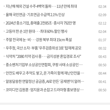
지난해 해외 건설 수주 4백억 돌파···11년 만에 최대
02:34
올해 국민연금·기초연금 수급액 2.1% 인상
02:09
2024년 중소기업, 총매출 2천85조·종사자 792만 명
02:12
고등어 한 손 1만 원대···최대 60% 할인 행사
02:04
주말 전국에 눈·비···강원 북부 최대 15cm 폭설
01:37
우주청, 국산 소자·부품 '우주검증위성 3호' 탑재체 공모
00:32
식약처 "2080 치약 검사 중···금지성분 혼입경로 조사"
00:43
중소벤처기업부 소상공인연합회, 쿠팡 사태 소상공인 피해 조사에 나선다
00:50
안전도 배우고 추억도 쌓고, 온 가족이 함께 재난안전을 체험해 보세요
00:44
알쏭달쏭한 연말정산 궁금증, AI로 만든 '공제맨'이 알려줍니다
00:41
코미디언 김원훈·엄지윤과 손잡고 드라마형 홍보영상 공개
00:50