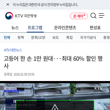
본
메
전
이 누리집은 대한민국 공식 전자정부 누리집입니다.
문
뉴
체
바
바
메
KTV 국민방송
온 에어
로
로
뉴
공식 누리집 주소 확인하기
메뉴 열기
가
가
바
go.kr 주소를 사용하는 누리집은 대한민국 정부기관이 관리하는 누리집입
기
기
로
뉴스
프로그램
온라인콘텐츠
편성표
니다.
가
이밖에 or.kr 또는 .kr등 다른 도메인 주소를 사용하고 있다면 아래 URL에
기
전체
정책
문화/교양
보도
특집
국가기념식
종영
서 도메인 주소를 확인해 보세요
운영중인 공식 누리집보기
KTV 대한뉴스
고등어 한 손 1만 원대···최대 60% 할인 행
사
등록일 : 2026.01.09 19:59