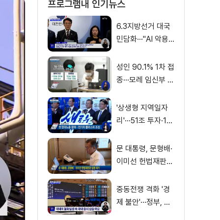
프로그램내 인기뉴스
6.3지방선거 대국
민담화···"AI 악용
가짜뉴스 처벌"
성인 90.1% 1차 접
종···모레 임신부 사
전예약
'상생형 지역일자
리'···51조 투자·13
만 명 고용
문 대통령, 문형배·
이미선 헌법재판관
임명 재가
중동전쟁 격화 '경
제 불안'···정부, 금
융·수출입 영향 최