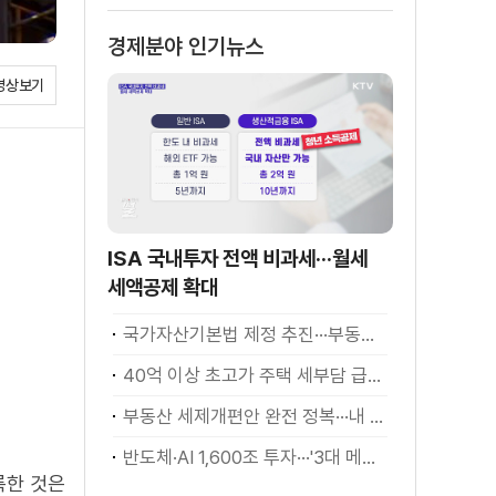
소화
경제분야 인기뉴스
영상보기
ISA 국내투자 전액 비과세···월세
세액공제 확대
국가자산기본법 제정 추진···부동산·주식 등 통합 관리
40억 이상 초고가 주택 세부담 급증···실수요자 보호 강화
부동산 세제개편안 완전 정복···내 세금 어떻게 달라지나? [K-정책 사용법]
반도체·AI 1,600조 투자···'3대 메가프로젝트' 속도
록한 것은