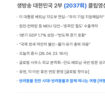
생방송 대한민국 2부
(2037회)
클립영
이 대통령 베트남 지도부 면담···"우리 기업 지원해달라"
원전·전력망 등 MOU 12건···'호찌민 철도' 수출계약
1분기 GDP 1.7% 성장···"반도체 경기 호황"
"국제 정세 여전히 불안···물가·유가 총력 대응"
오늘의 증시 (26. 04. 23. 16시)
글로벌 사우스 외교 본격화···인도·베트남 국빈 방문 성과
유엔, 미·이란 휴전 연장 환영 [글로벌 핫이슈]
반려동물 천만 시대! 반려동물과 함께 떠나는 여행 [여