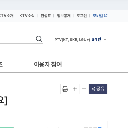
KTV소개
KTV소식
편성표
정보공개
로그인
모바일
164번
스카이라이프
검색
64번
채널안내 펼쳐
IPTV(KT, SKB, LGU+)
164번
스카이라이프
64번
IPTV(KT, SKB, LGU+)
츠
이용자 참여
164번
스카이라이프
공유
요]