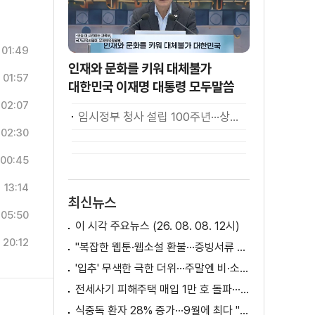
01:49
인재와 문화를 키워 대체불가
01:57
대한민국 이재명 대통령 모두말씀
02:07
임시정부 청사 설립 100주년···상하이서 만난 K-컬처! [세계 속 한국]
02:30
00:45
13:14
최신뉴스
05:50
이 시각 주요뉴스 (26. 08. 08. 12시)
20:12
"복잡한 웹툰·웹소설 환불···증빙서류 요구까지"
'입추' 무색한 극한 더위···주말엔 비·소나기
전세사기 피해주택 매입 1만 호 돌파···피해 지원 속도
식중독 환자 28% 증가···9월에 최다 "입추 방심 금물"