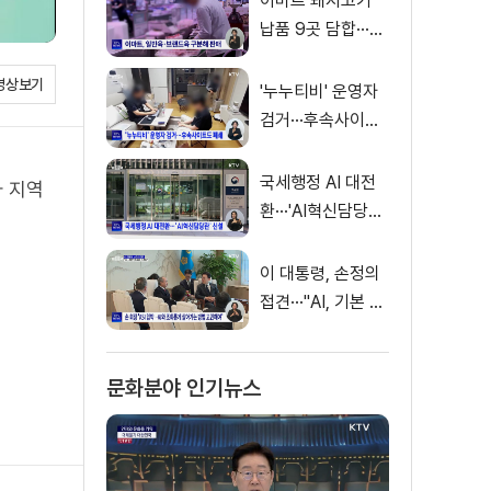
이마트 돼지고기
납품 9곳 담합···과
징금 31억 원
영상보기
'누누티비' 운영자
검거···후속사이트
도 폐쇄
국세행정 AI 대전
과 지역
환···'AI혁신담당관'
신설
이 대통령, 손정의
접견···"AI, 기본 인
프라로 누려야"
문화분야 인기뉴스