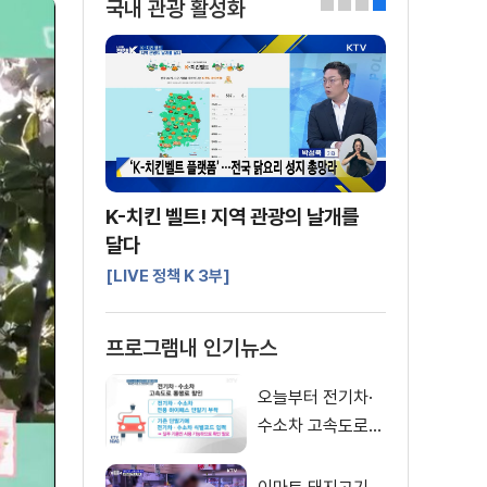
국내 관광 활성화
0
1
2
3
K-치킨 벨트! 지역 관광의 날개를
달다
[LIVE 정책 K 3부]
프로그램내 인기뉴스
오늘부터 전기차·
수소차 고속도로
통행료 50% 할인