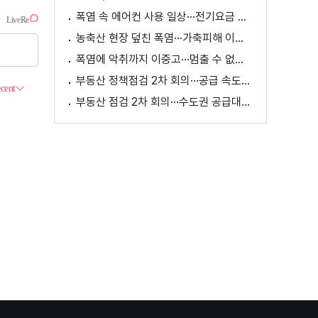
폭염 속 에어컨 사용 일상···전기요금 줄이려면?
농축산 현장 덮친 폭염···가축피해 이틀 새 28만 마리↑
폭염에 악취까지 이중고···멈출 수 없는 필수노동
부동산 정책점검 2차 회의···공급 속도전 본격화하나
부동산 점검 2차 회의···수도권 공급대책 논의