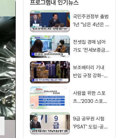
프로그램내 인기뉴스
국민주권정부 출범
1년 "남은 4년은 8
년처럼"
전셋집 경매 넘어
가도 '전세보증금'
먼저 돌려받는다
보조배터리 기내
반입 규정 강화··
·'수량·보관 제한'
사람을 위한 스포
츠…'2030 스포츠
비전' 공개
9급 공무원 시험
'PSAT' 도입··공정
채용 위한 변화는?