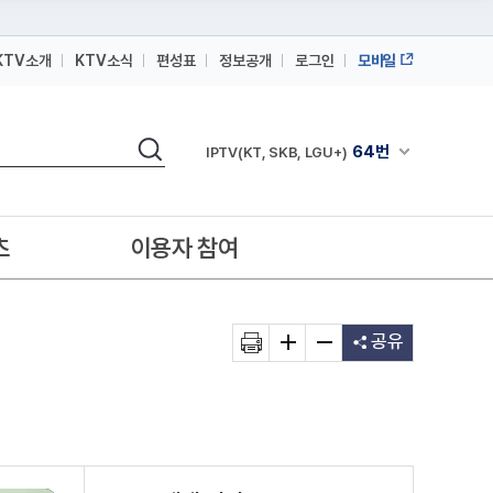
KTV소개
KTV소식
편성표
정보공개
로그인
모바일
164번
스카이라이프
검색
64번
채널안내 펼쳐
IPTV(KT, SKB, LGU+)
164번
스카이라이프
64번
IPTV(KT, SKB, LGU+)
츠
이용자 참여
164번
스카이라이프
공유