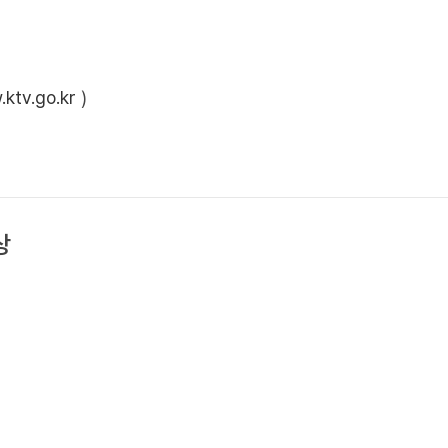
ktv.go.kr
)
상