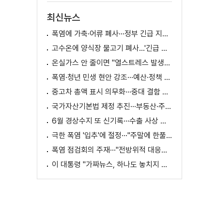
최신뉴스
폭염에 가축·어류 폐사···정부 긴급 지원책 마련
고수온에 양식장 물고기 폐사...'긴급 방류' 지원
온실가스 안 줄이면 "열스트레스 발생일 29배 증가"
폭염·청년 민생 현안 강조···예산·정책 방향 제시
중고차 총액 표시 의무화···중대 결함 시 '계약 해제'
국가자산기본법 제정 추진···부동산·주식 등 통합 관리
6월 경상수지 또 신기록···수출 사상 첫 1천억 달러
극한 폭염 '입추'에 절정···"주말에 한풀 꺾인다"
폭염 점검회의 주재···"전방위적 대응체계 가동"
이 대통령 "가짜뉴스, 하나도 놓치지 말고 바로잡아야"