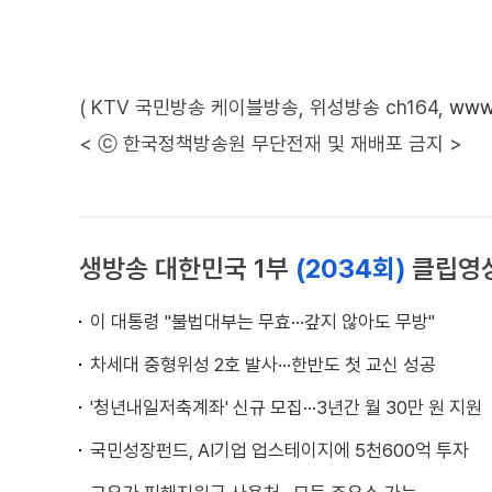
( KTV 국민방송 케이블방송, 위성방송 ch164,
www.
< ⓒ 한국정책방송원 무단전재 및 재배포 금지 >
생방송 대한민국 1부
(2034회)
클립영
이 대통령 "불법대부는 무효···갚지 않아도 무방"
차세대 중형위성 2호 발사···한반도 첫 교신 성공
'청년내일저축계좌' 신규 모집···3년간 월 30만 원 지원
국민성장펀드, AI기업 업스테이지에 5천600억 투자