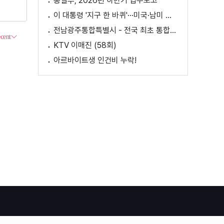
통일부, 2026년 하반기 업무보고
이 대통령 '지구 한 바퀴'···미국·남미 순방 성과는? / AX 대전환의 시대! 국민 위한 적극 행정은?
전남광주통합특별시 - 전국 최초 통합돌봄 모델
KTV 이매진 (58회)
아르바이트생 인건비 누락!