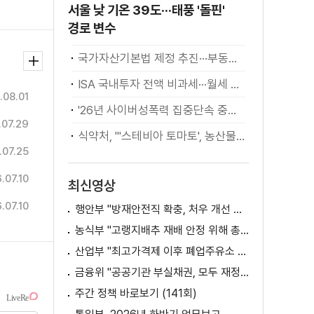
서울 낮 기온 39도···태풍 '돌핀'
경로 변수
국가자산기본법 제정 추진···부동산·주식 등 통합 관리
ISA 국내투자 전액 비과세···월세 세액공제 확대
.08.01
'26년 사이버성폭력 집중단속 중간성과 발표···향후 추진계획은?
.07.29
식약처, "'스테비아 토마토', 농산물 아닌 가공식품"
.07.25
.07.10
최신영상
.07.10
행안부 "방재안전직 확충, 처우 개선 등 위한 제도개선 추진"
농식부 "고랭지배추 재배 안정 위해 총력···배추가격 점차 안정세"
산업부 "최고가격제 이후 폐업주유소 증가? 사실 아냐"
금융위 "공공기관 부실채권, 모두 재정으로 보전되는 것 아냐"
주간 정책 바로보기 (141회)