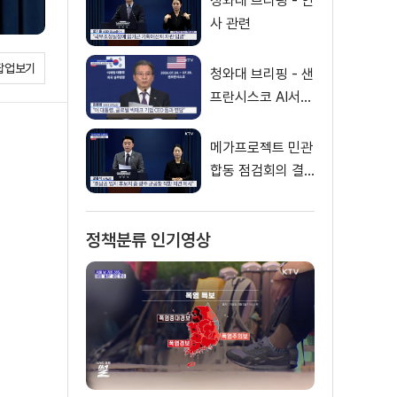
청와대 브리핑 - 인
사 관련
팝업보기
청와대 브리핑 - 샌
프란시스코 AI서밋
등 관련
메가프로젝트 민관
합동 점검회의 결
과 발표
정책분류 인기영상