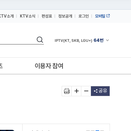
KTV소개
KTV소식
편성표
정보공개
로그인
모바일
164번
스카이라이프
검색
64번
채널안내 펼쳐
IPTV(KT, SKB, LGU+)
164번
스카이라이프
64번
IPTV(KT, SKB, LGU+)
츠
이용자 참여
164번
스카이라이프
공유