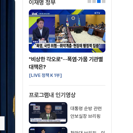
이재명 정부
0
1
2
3
"비상한 각오로"···폭염·가뭄 기관별
대책은?
[LIVE 정책 K 1부]
프로그램내 인기영상
대통령 순방 관련
안보실장 브리핑